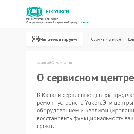
FIX-YUKON
Ремонт устройств Yukon
Специализированный cервисный центр г.
Казань
Мы ремонтируем
Срочный ремонт
Це
Главная
О компании
О сервисном центре
В Казани сервисные центры предла
ремонт устройств Yukon. Эти цент
Ремонт оптических прицелов Yukon
Ремонт прицелов ночного видения Yukon
Ремонт цифровых монокуляров Yukon
оборудованием и квалифицированн
восстановить функциональность ваш
сроки.