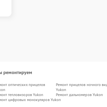
ы ремонтируем
монт оптических прицелов
Ремонт прицелов ночного ви
kon
Yukon
монт тепловизоров Yukon
Ремонт дальномеров Yukon
монт цифровых монокуляров Yukon