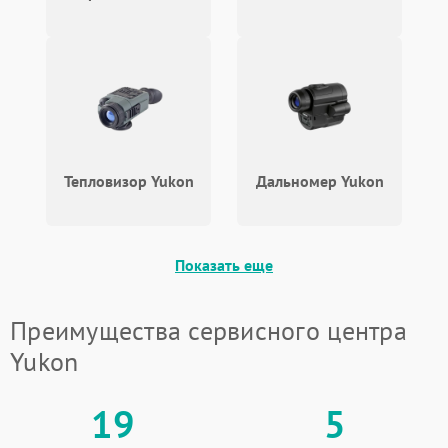
Неисправность разъемов
500 ₽
Подробнее →
(MicroSD, AV)
Неисправность системы
2000 ₽
Подробнее →
стабилизации
Проблемы с заземлением
1000 ₽
Подробнее →
Тепловизор Yukon
Дальномер Yukon
Повреждение печатной
2800 ₽
Подробнее →
платы
Показать еще
Неисправность кнопок
500 ₽
Подробнее →
управления
Преимущества сервисного центра
Yukon
19
5