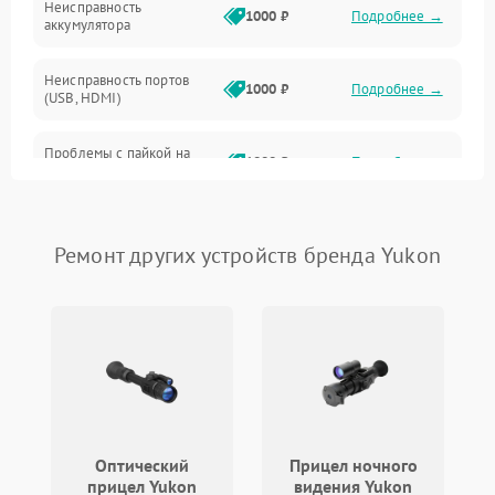
Неисправность
1000 ₽
Подробнее →
аккумулятора
Неисправность портов
1000 ₽
Подробнее →
(USB, HDMI)
Проблемы с пайкой на
1000 ₽
Подробнее →
плате
Неисправность
2800 ₽
Подробнее →
процессора
Ремонт других устройств бренда Yukon
Повреждение внутренних
500 ₽
Подробнее →
проводов
Неисправность Wi-
1500 ₽
Подробнее →
Fi/Bluetooth модуля
Проблемы с калибровкой
1000 ₽
Подробнее →
изображения
Оптический
Прицел ночного
прицел Yukon
видения Yukon