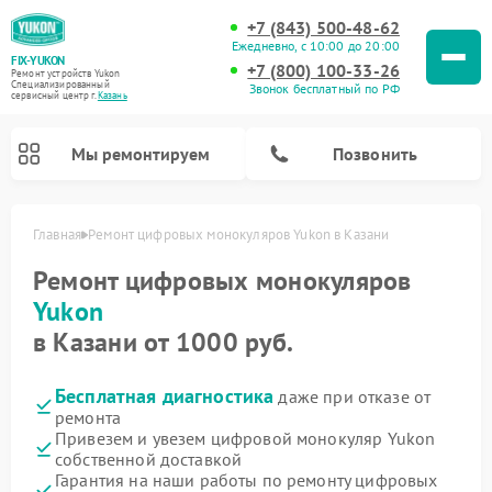
+7 (843) 500-48-62
Ежедневно, с 10:00 до 20:00
FIX-YUKON
+7 (800) 100-33-26
Ремонт устройств Yukon
Специализированный
Звонок бесплатный по РФ
cервисный центр г.
Казань
Мы ремонтируем
Позвонить
Главная
Ремонт цифровых монокуляров Yukon в Казани
Ремонт цифровых монокуляров
Yukon
Ремонт оптических прицелов Yukon
Ремонт прицелов ночного видения Yukon
в Казани от 1000 руб.
Бесплатная диагностика
даже при отказе от
ремонта
Привезем и увезем цифровой монокуляр Yukon
собственной доставкой
Гарантия на наши работы по ремонту цифровых