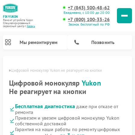
+7 (843) 500-48-62
Ежедневно, с 10:00 до 20:00
FIX-YUKON
+7 (800) 100-33-26
Ремонт устройств Yukon
Специализированный
Звонок бесплатный по РФ
cервисный центр г.
Казань
Мы ремонтируем
Позвонить
азани
Цифровой монокуляр Yukon не реагирует на кнопки
Цифровой монокуляр
Yukon
Ремонт оптических прицелов Yukon
Ремонт прицелов ночного видения Yukon
Не реагирует на кнопки
Бесплатная диагностика
даже при отказе от
ремонта
Привезем и увезем цифровой монокуляр Yukon
собственной доставкой
Гарантия на наши работы по ремонту цифровых