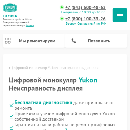
+7 (843) 500-48-62
Ежедневно, с 10:00 до 20:00
FIX-YUKON
+7 (800) 100-33-26
Ремонт устройств Yukon
Специализированный
Звонок бесплатный по РФ
cервисный центр г.
Казань
Мы ремонтируем
Позвонить
азани
Цифровой монокуляр Yukon неисправность дисплея
Цифровой монокуляр
Yukon
Ремонт оптических прицелов Yukon
Ремонт прицелов ночного видения Yukon
Неисправность дисплея
Бесплатная диагностика
даже при отказе от
ремонта
Привезем и увезем цифровой монокуляр Yukon
собственной доставкой
Гарантия на наши работы по ремонту цифровых