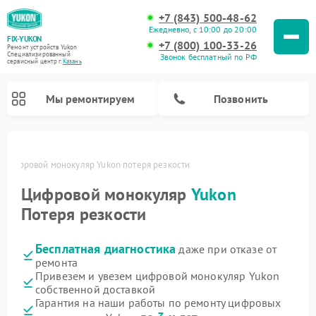
+7 (843) 500-48-62
Ежедневно, с 10:00 до 20:00
FIX-YUKON
+7 (800) 100-33-26
Ремонт устройств Yukon
Специализированный
Звонок бесплатный по РФ
cервисный центр г.
Казань
Мы ремонтируем
Позвонить
и
Цифровой монокуляр Yukon потеря резкости
Цифровой монокуляр
Yukon
Ремонт оптических прицелов Yukon
Ремонт прицелов ночного видения Yukon
Потеря резкости
Бесплатная диагностика
даже при отказе от
ремонта
Привезем и увезем цифровой монокуляр Yukon
собственной доставкой
Гарантия на наши работы по ремонту цифровых