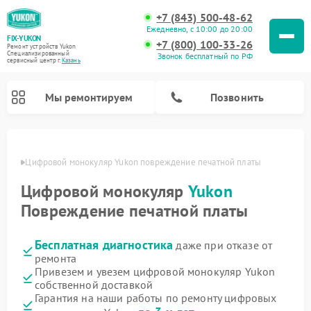
+7 (843) 500-48-62
Ежедневно, с 10:00 до 20:00
FIX-YUKON
+7 (800) 100-33-26
Ремонт устройств Yukon
Специализированный
Звонок бесплатный по РФ
cервисный центр г.
Казань
Мы ремонтируем
Позвонить
азани
Цифровой монокуляр Yukon повреждение печатной платы
Цифровой монокуляр
Yukon
Ремонт оптических прицелов Yukon
Ремонт прицелов ночного видения Yukon
Повреждение печатной платы
Бесплатная диагностика
даже при отказе от
ремонта
Привезем и увезем цифровой монокуляр Yukon
собственной доставкой
Гарантия на наши работы по ремонту цифровых