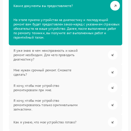
Какие документы вы предоставляете?
На этапе приема устройства на диагностику и последующий
ремонт вам будет предоставлен заказ-наряд с указанием страховых
обязательств на ваше устройство. Далее, после выполнения работ
по ремонту техники, вы получите акт выполненных работ и
гарантийный талон.
Я уже знаю в чем неисправность и какой
ремонт необходим. Для чего проводить
диагностику?
Мне нужен срочный ремонт. Сможете
сделать?
Я хочу, чтобы мое устройство
ремонтировали при мне.
Я хочу, чтобы мое устройство
ремонтировалось только оригинальными
запчастями.
Как я узнаю, что мое устройство готово?