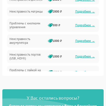
ПО
Неисправность матрицы
2800 ₽
Подробнее →
Управление
Проблемы с кнопками
Механические повреждения
500 ₽
Подробнее →
управления
Неисправность
1000 ₽
Подробнее →
аккумулятора
Неисправность портов
1000 ₽
Подробнее →
(USB, HDMI)
Проблемы с пайкой на
1000 ₽
Подробнее →
плате
Неисправность
2800 ₽
Подробнее →
процессора
У Вас остались вопросы?
Повреждение внутренних
500 ₽
Подробнее →
проводов
Оставьте заявку, мы свяжемся с Вами в ближайшее