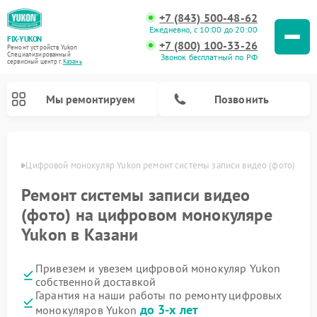
+7 (843) 500-48-62
Ежедневно, с 10:00 до 20:00
FIX-YUKON
+7 (800) 100-33-26
Ремонт устройств Yukon
Специализированный
Звонок бесплатный по РФ
cервисный центр г.
Казань
Мы ремонтируем
Позвонить
азани
Цифровой монокуляр Yukon ремонт системы записи видео (фото)
Ремонт системы записи видео
Ремонт оптических прицелов Yukon
Ремонт прицелов ночного видения Yukon
(фото) на цифровом монокуляре
Yukon в Казани
Привезем и увезем цифровой монокуляр Yukon
собственной доставкой
Гарантия на наши работы по ремонту цифровых
до 3-х лет
монокуляров Yukon