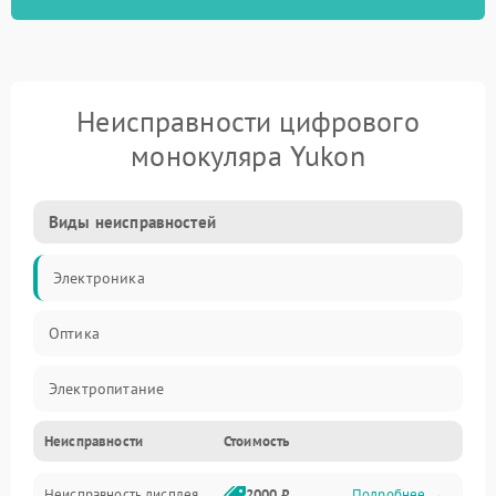
Неисправности цифрового
монокуляра Yukon
Виды неисправностей
Электроника
Оптика
Электропитание
Неисправности
Стоимость
Видео
Неисправность дисплея
2000 ₽
Подробнее →