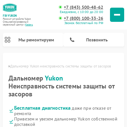
+7 (843) 500-48-62
Ежедневно, с 10:00 до 20:00
FIX-YUKON
+7 (800) 100-33-26
Ремонт устройств Yukon
Специализированный
Звонок бесплатный по РФ
cервисный центр г.
Казань
Мы ремонтируем
Позвонить
азани
Дальномер Yukon неисправность системы защиты от засоров
Дальномер
Yukon
Ремонт оптических прицелов Yukon
Ремонт прицелов ночного видения Yukon
Ремонт цифровых монокуляров Yukon
Неисправность системы защиты от
засоров
Бесплатная диагностика
даже при отказе от
ремонта
Привезем и увезем дальномер Yukon собственной
доставкой