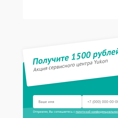
Получите 1500 рубле
Акция сервисного центра Yukon
Отправляя, Вы соглашаетесь с
политикой конфиденциально