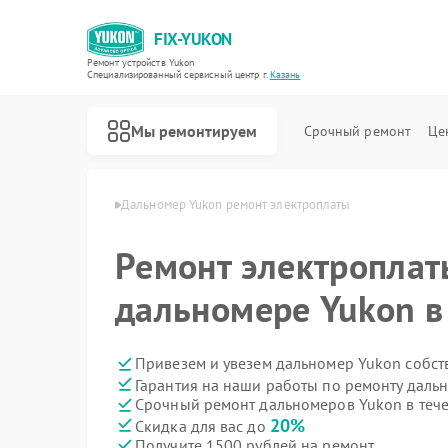
FIX-YUKON
Ремонт устройств Yukon
Специализированный cервисный центр г.
Казань
Мы ремонтируем
Срочный ремонт
Це
еров Yukon в Казани
Дальномер Yukon ремонт электроплаты
Ремонт электроплат
дальномере Yukon в
Ремонт оптических прицелов Yukon
Ремонт прицелов ночного видения Yukon
Ремонт цифровых монокуляров Yukon
Привезем и увезем дальномер Yukon собст
Гарантия на наши работы по ремонту дал
Срочный ремонт дальномеров Yukon в тече
20%
Скидка для вас до
Получите 1500 рублей на ремонт