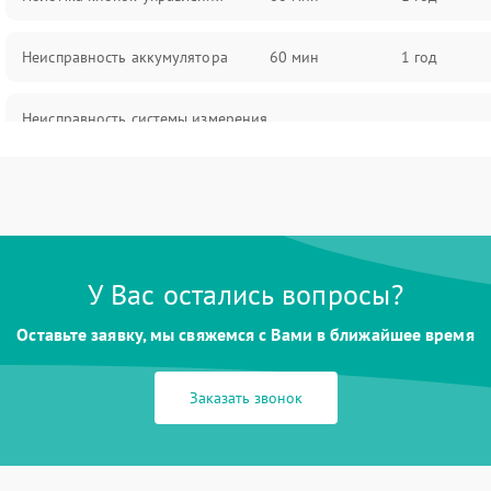
Неисправность аккумулятора
60 мин
1 год
Неисправность системы измерения
60 мин
1 год
расстояния
Повреждение проводов
60 мин
1 год
Неисправность системы защиты от
60 мин
1 год
перегрузок
У Вас остались вопросы?
Оставьте заявку, мы свяжемся с Вами в ближайшее время
Поломка системы автоматического
60 мин
1 год
отключения
Заказать звонок
Неисправность системы защиты от
60 мин
1 год
короткого замыкания