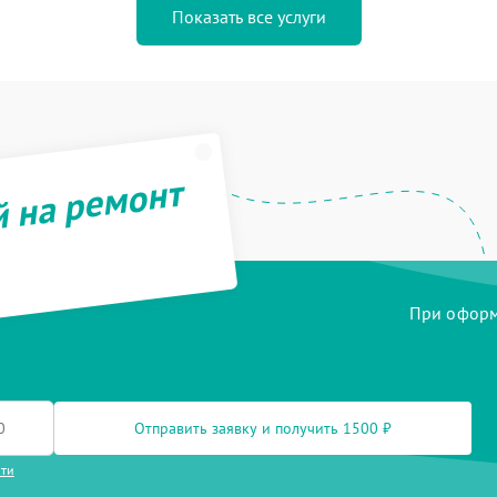
Показать все услуги
й на ремонт
При оформл
Отправить заявку и получить 1500 ₽
сти