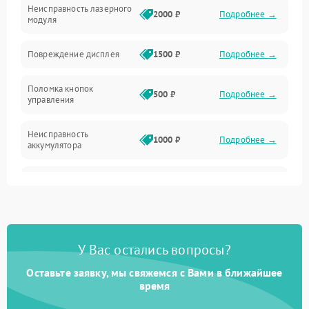
Неисправность лазерного
2000 ₽
Подробнее →
модуля
Повреждение дисплея
1500 ₽
Подробнее →
Поломка кнопок
500 ₽
Подробнее →
управления
Неисправность
1000 ₽
Подробнее →
аккумулятора
Неисправность системы
2000 ₽
Подробнее →
измерения расстояния
Повреждение проводов
500 ₽
Подробнее →
У Вас остались вопросы?
Неисправность системы
1000 ₽
Подробнее →
защиты от перегрузок
Оставьте заявку, мы свяжемся с Вами в ближайшее
время
Поломка системы