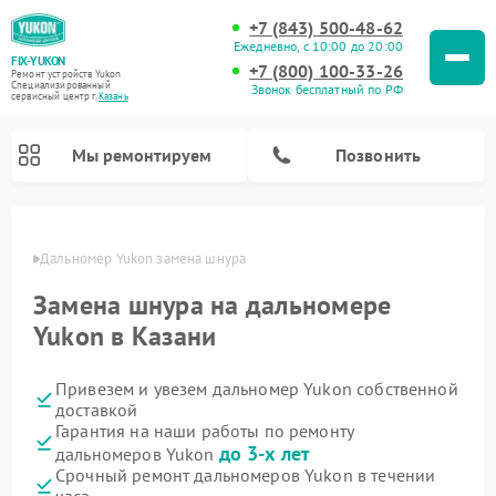
+7 (843) 500-48-62
Ежедневно, с 10:00 до 20:00
FIX-YUKON
+7 (800) 100-33-26
Ремонт устройств Yukon
Специализированный
Звонок бесплатный по РФ
cервисный центр г.
Казань
Мы ремонтируем
Позвонить
азани
Дальномер Yukon замена шнура
Замена шнура на дальномере
Ремонт оптических прицелов Yukon
Ремонт прицелов ночного видения Yukon
Ремонт цифровых монокуляров Yukon
Yukon в Казани
Привезем и увезем дальномер Yukon собственной
доставкой
Гарантия на наши работы по ремонту
до 3-х лет
дальномеров Yukon
Срочный ремонт дальномеров Yukon в течении