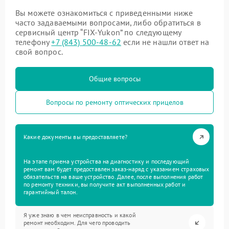
Вы можете ознакомиться с приведенными ниже
часто задаваемыми вопросами, либо обратиться в
сервисный центр “FIX-Yukon” по следующему
телефону
+7 (843) 500-48-62
если не нашли ответ на
свой вопрос.
Общие вопросы
Вопросы по ремонту оптических прицелов
Какие документы вы предоставляете?
На этапе приема устройства на диагностику и последующий
ремонт вам будет предоставлен заказ-наряд с указанием страховых
обязательств на ваше устройство. Далее, после выполнения работ
по ремонту техники, вы получите акт выполненных работ и
гарантийный талон.
Я уже знаю в чем неисправность и какой
ремонт необходим. Для чего проводить