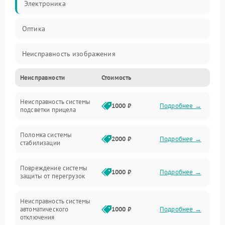
Электроника
Оптика
Неисправность изображения
Неисправности
Стоимость
Механические повреждения
Неисправность системы
Неисправность фокусировки и оптики
1000 ₽
Подробнее →
подсветки прицела
Неисправность подсветки и электроники
Поломка системы
2000 ₽
Подробнее →
стабилизации
Прочие неисправности
Повреждение системы
1000 ₽
Подробнее →
защиты от перегрузок
Электропитание
Неисправность системы
Механика
автоматического
1000 ₽
Подробнее →
отключения