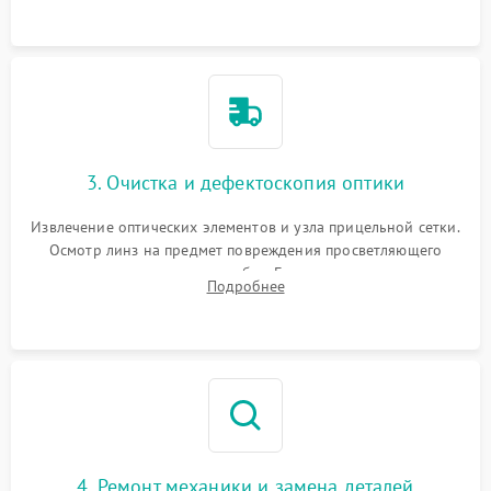
точки попадания или заклинивания подвижных частей.
3. Очистка и дефектоскопия оптики
Извлечение оптических элементов и узла прицельной сетки.
Осмотр линз на предмет повреждения просветляющего
покрытия или появления грибка. Бережная очистка стекол
Подробнее
спецрастворами. Проверка целостности гравированной
сетки и модуля ее подсветки.
4. Ремонт механики и замена деталей