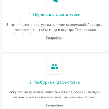
1. Первичная диагностика
Внешний осмотр корпуса на наличие деформаций. Проверка
целостности линз объектива и окуляра. Тестирование
работы барабанчиков ввода поправок, кольца отстройки
Подробнее
параллакса и зума. Выявление сколов, внутренних
загрязнений и нарушений герметичности.
2. Разборка и дефектовка
Аккуратный демонтаж линзовых блоков, оборачивающей
системы и механизма поправок спецключами. Осмотр
внутренних резьбовых соединений, пружин и
Подробнее
уплотнительных колец. Поиск причин люфта, смещения