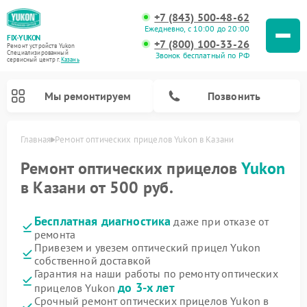
+7 (843) 500-48-62
Ежедневно, с 10:00 до 20:00
FIX-YUKON
+7 (800) 100-33-26
Ремонт устройств Yukon
Специализированный
Звонок бесплатный по РФ
cервисный центр г.
Казань
Мы ремонтируем
Позвонить
Главная
Ремонт оптических прицелов Yukon в Казани
Ремонт оптических прицелов
Yukon
в Казани от 500 руб.
Ремонт прицелов ночного видения Yukon
Ремонт цифровых монокуляров Yukon
Бесплатная диагностика
даже при отказе от
ремонта
Привезем и увезем оптический прицел Yukon
собственной доставкой
Гарантия на наши работы по ремонту оптических
до 3-х лет
прицелов Yukon
Срочный ремонт оптических прицелов Yukon в