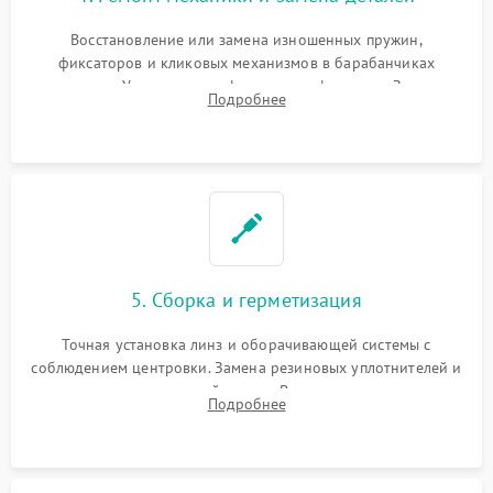
Восстановление или замена изношенных пружин,
фиксаторов и кликовых механизмов в барабанчиках
поправок. Устранение люфтов в трансфокаторе. Замена
Подробнее
поврежденных линз, разбитой сетки или восстановление
контактов в цепи подсветки прицельной марки.
5. Сборка и герметизация
Точная установка линз и оборачивающей системы с
соблюдением центровки. Замена резиновых уплотнителей и
нанесение влагозащитной смазки. Вакуумирование корпуса
Подробнее
и заполнение его осушенным азотом или аргоном для
защиты линз от внутреннего запотевания.