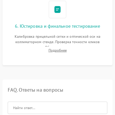
6. Юстировка и финальное тестирование
Калибровка прицельной сетки и оптической оси на
коллиматорном стенде. Проверка точности кликов
механизма поправок. Обязательное испытание прицела на
Подробнее
ударном стенде для проверки устойчивости к отдаче и
гарантии сохранения точки пристрелки.
FAQ. Ответы на вопросы