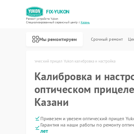
FIX-YUKON
Ремонт устройств Yukon
Специализированный cервисный центр г.
Казань
Мы ремонтируем
Срочный ремонт
Це
 Yukon в Казани
Оптический прицел Yukon калибровка и настройка
Калибровка и настр
оптическом прицеле
Ремонт прицелов ночного видения Yukon
Ремонт цифровых монокуляров Yukon
Казани
Привезем и увезем оптический прицел Yuk
Гарантия на наши работы по ремонту опти
лет