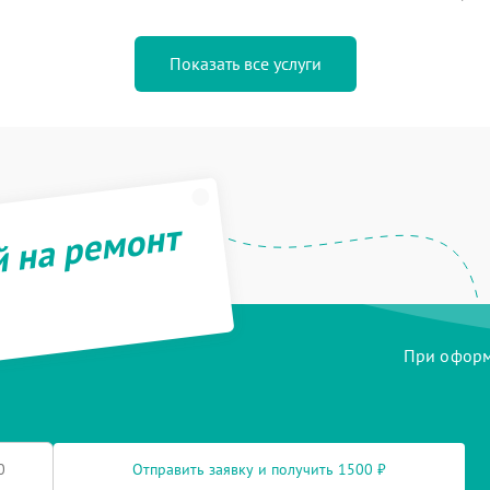
Показать все услуги
й на ремонт
При оформл
Отправить заявку и получить 1500 ₽