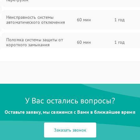
Неисправность системы
60 мин
1 год
автоматического отключения
Поломка системы защиты от
60 мин
1 год
короткого замыкания
Повреждение системы защиты от
60 мин
1 год
перегрева
Неисправность системы защиты от
60 мин
1 год
перенапряжения
У Вас остались вопросы?
Неисправность системы защиты от
60 мин
1 год
Оставьте заявку, мы свяжемся с Вами в ближайшее время
замыкания
Неисправность системы защиты от
Заказать звонок
60 мин
1 год
перегрева