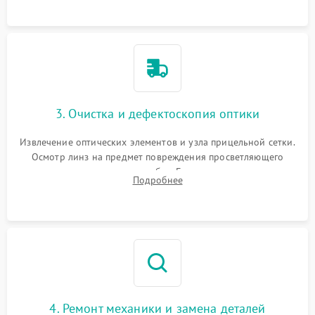
точки попадания или заклинивания подвижных частей.
3. Очистка и дефектоскопия оптики
Извлечение оптических элементов и узла прицельной сетки.
Осмотр линз на предмет повреждения просветляющего
покрытия или появления грибка. Бережная очистка стекол
Подробнее
спецрастворами. Проверка целостности гравированной
сетки и модуля ее подсветки.
4. Ремонт механики и замена деталей