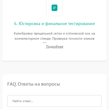
6. Юстировка и финальное тестирование
Калибровка прицельной сетки и оптической оси на
коллиматорном стенде. Проверка точности кликов
механизма поправок. Обязательное испытание прицела на
Подробнее
ударном стенде для проверки устойчивости к отдаче и
гарантии сохранения точки пристрелки.
FAQ. Ответы на вопросы