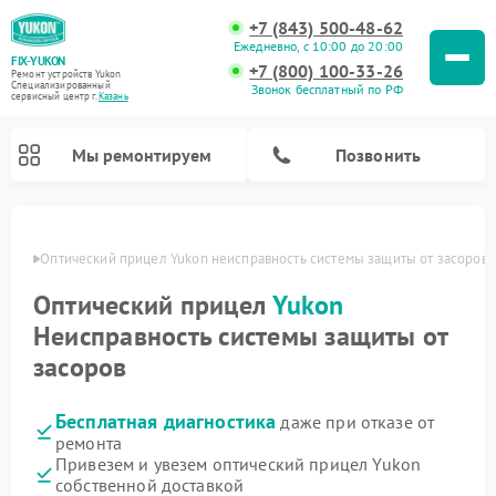
+7 (843) 500-48-62
Ежедневно, с 10:00 до 20:00
FIX-YUKON
+7 (800) 100-33-26
Ремонт устройств Yukon
Специализированный
Звонок бесплатный по РФ
cервисный центр г.
Казань
Мы ремонтируем
Позвонить
азани
Оптический прицел Yukon неисправность системы защиты от засоров
Оптический прицел
Yukon
Ремонт прицелов ночного видения Yukon
Ремонт цифровых монокуляров Yukon
Неисправность системы защиты от
засоров
Бесплатная диагностика
даже при отказе от
ремонта
Привезем и увезем оптический прицел Yukon
собственной доставкой