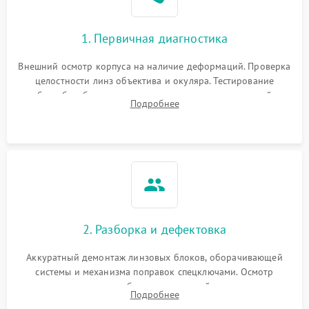
1. Первичная диагностика
Внешний осмотр корпуса на наличие деформаций. Проверка
целостности линз объектива и окуляра. Тестирование
работы барабанчиков ввода поправок, кольца отстройки
Подробнее
параллакса и зума. Выявление сколов, внутренних
загрязнений и нарушений герметичности.
2. Разборка и дефектовка
Аккуратный демонтаж линзовых блоков, оборачивающей
системы и механизма поправок спецключами. Осмотр
внутренних резьбовых соединений, пружин и
Подробнее
уплотнительных колец. Поиск причин люфта, смещения