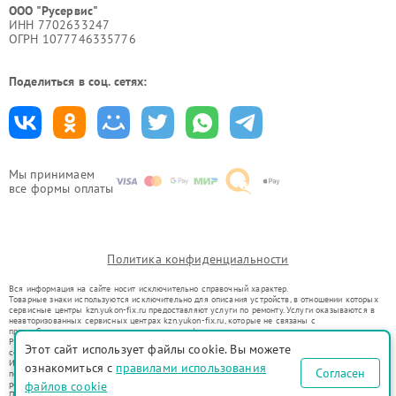
ООО "Русервис"
ИНН 7702633247
ОГРН 1077746335776
Поделиться в соц. сетях:
Мы принимаем
все формы оплаты
Политика конфиденциальности
Вся информация на сайте носит исключительно справочный характер.
Товарные знаки используются исключительно для описания устройств, в отношении которых
сервисные центры kzn.yukon-fix.ru предоставляют услуги по ремонту. Услуги оказываются в
неавторизованных сервисных центрах kzn.yukon-fix.ru, которые не связаны с
правообладателями товарных знаков или их официальными представителями.
Ремонт осуществляется для устройств, уже введенных в гражданский оборот в соответствии
Этот сайт использует файлы cookie. Вы можете
со статьей 1487 ГК РФ.
Использование товарных знаков не преследует цели индивидуализации услуг или введения
ознакомиться с
правилами использования
Согласен
потребителей в заблуждение, а служит для информирования о предоставляемых услугах по
ремонту техники указанных брендов.
файлов cookie
Представленная на сайте информация не является публичной офертой, определяемой