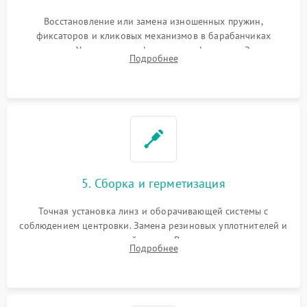
Восстановление или замена изношенных пружин,
фиксаторов и кликовых механизмов в барабанчиках
поправок. Устранение люфтов в трансфокаторе. Замена
Подробнее
поврежденных линз, разбитой сетки или восстановление
контактов в цепи подсветки прицельной марки.
5. Сборка и герметизация
Точная установка линз и оборачивающей системы с
соблюдением центровки. Замена резиновых уплотнителей и
нанесение влагозащитной смазки. Вакуумирование корпуса
Подробнее
и заполнение его осушенным азотом или аргоном для
защиты линз от внутреннего запотевания.