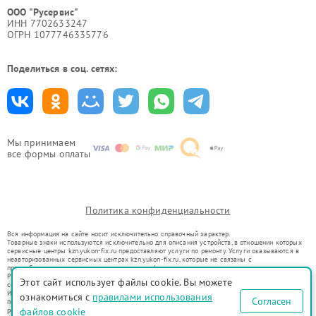
ООО "Русервис"
ИНН 7702633247
ОГРН 1077746335776
Поделиться в соц. сетях:
Мы принимаем
все формы оплаты
Политика конфиденциальности
Вся информация на сайте носит исключительно справочный характер.
Товарные знаки используются исключительно для описания устройств, в отношении которых
сервисные центры kzn.yukon-fix.ru предоставляют услуги по ремонту. Услуги оказываются в
неавторизованных сервисных центрах kzn.yukon-fix.ru, которые не связаны с
правообладателями товарных знаков или их официальными представителями.
Ремонт осуществляется для устройств, уже введенных в гражданский оборот в соответствии
Этот сайт использует файлы cookie. Вы можете
со статьей 1487 ГК РФ.
Использование товарных знаков не преследует цели индивидуализации услуг или введения
ознакомиться с
правилами использования
Согласен
потребителей в заблуждение, а служит для информирования о предоставляемых услугах по
ремонту техники указанных брендов.
файлов cookie