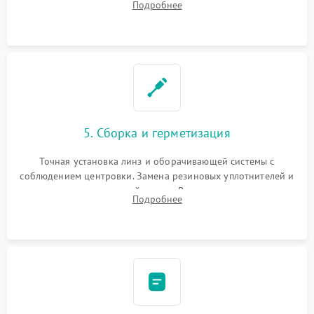
Подробнее
поврежденных линз, разбитой сетки или восстановление
контактов в цепи подсветки прицельной марки.
5. Сборка и герметизация
Точная установка линз и оборачивающей системы с
соблюдением центровки. Замена резиновых уплотнителей и
нанесение влагозащитной смазки. Вакуумирование корпуса
Подробнее
и заполнение его осушенным азотом или аргоном для
защиты линз от внутреннего запотевания.