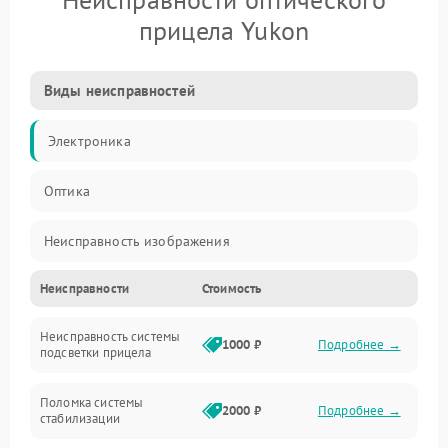
прицела Yukon
Виды неисправностей
Электроника
Оптика
Неисправность изображения
Неисправности
Стоимость
Механические повреждения
Неисправность системы
Неисправность фокусировки и оптики
1000 ₽
Подробнее →
подсветки прицела
Неисправность подсветки и электроники
Поломка системы
2000 ₽
Подробнее →
стабилизации
Прочие неисправности