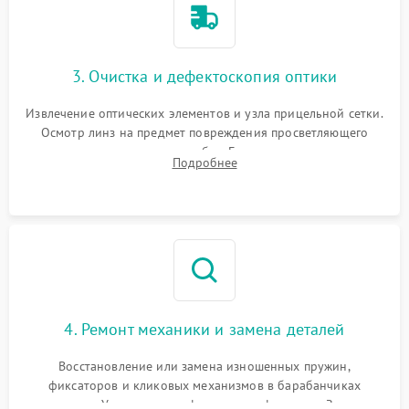
3. Очистка и дефектоскопия оптики
Извлечение оптических элементов и узла прицельной сетки.
Осмотр линз на предмет повреждения просветляющего
покрытия или появления грибка. Бережная очистка стекол
Подробнее
спецрастворами. Проверка целостности гравированной
сетки и модуля ее подсветки.
4. Ремонт механики и замена деталей
Восстановление или замена изношенных пружин,
фиксаторов и кликовых механизмов в барабанчиках
поправок. Устранение люфтов в трансфокаторе. Замена