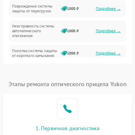
Повреждение системы
1000 ₽
Подробнее →
защиты от перегрузок
Электропитание
Неисправность системы
Механика
автоматического
1000 ₽
Подробнее →
отключения
Управление
Поломка системы защиты
1000 ₽
Подробнее →
от короткого замыкания
Корпус/Герметичность
Повреждение системы
Датчики
1000 ₽
Подробнее →
защиты от перегрева
Этапы ремонта оптического прицела Yukon
Неисправность системы
защиты от
1000 ₽
Подробнее →
перенапряжения
Неисправность системы
1000 ₽
Подробнее →
защиты от замыкания
1. Первичная диагностика