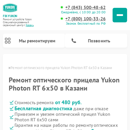
+7 (843) 500-48-62
Ежедневно, с 10:00 до 20:00
FIX-YUKON
+7 (800) 100-33-26
Ремонт устройств Yukon
Специализированный
Звонок бесплатный по РФ
cервисный центр г.
Казань
Мы ремонтируем
Позвонить
азани
Ремонт оптического прицела Yukon Photon RT 6x50 в Казани
Ремонт оптического прицела Yukon
Ремонт прицелов ночного видения Yukon
Ремонт цифровых монокуляров Yukon
Photon RT 6x50 в Казани
от 480 руб.
Стоимость ремонта
Бесплатная диагностика
даже при отказе
Привезем и увезем оптический прицел Yukon
Photon RT 6x50 сами
Гарантия на наши работы по ремонту оптических