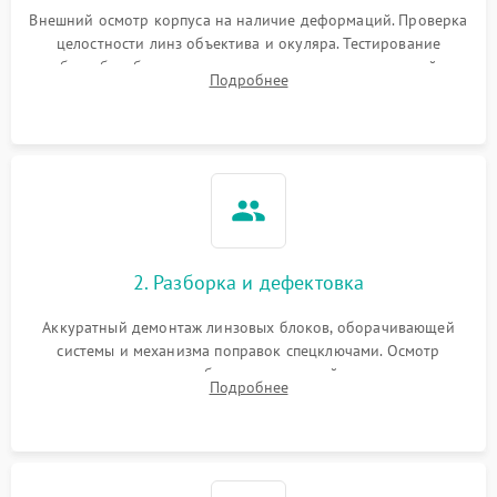
Неисправность системы
1000 ₽
Подробнее →
защиты от перегрева
Внешний осмотр корпуса на наличие деформаций. Проверка
целостности линз объектива и окуляра. Тестирование
работы барабанчиков ввода поправок, кольца отстройки
Поломка системы защиты
Подробнее
1000 ₽
Подробнее →
параллакса и зума. Выявление сколов, внутренних
от перенапряжения
загрязнений и нарушений герметичности.
Поломка системы защиты
1000 ₽
Подробнее →
от замыкания
2. Разборка и дефектовка
Аккуратный демонтаж линзовых блоков, оборачивающей
системы и механизма поправок спецключами. Осмотр
внутренних резьбовых соединений, пружин и
Подробнее
уплотнительных колец. Поиск причин люфта, смещения
точки попадания или заклинивания подвижных частей.