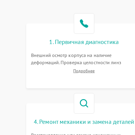
1. Первичная диагностика
Внешний осмотр корпуса на наличие
деформаций. Проверка целостности линз
объектива и окуляра. Тестирование работы
Подробнее
барабанчиков ввода поправок, кольца
отстройки параллакса и зума. Выявление сколов
внутренних загрязнений и нарушений
герметичности.
4. Ремонт механики и замена деталей