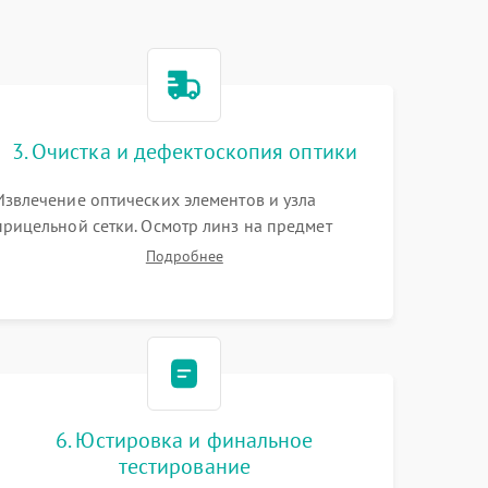
3. Очистка и дефектоскопия оптики
Извлечение оптических элементов и узла
прицельной сетки. Осмотр линз на предмет
повреждения просветляющего покрытия или
Подробнее
появления грибка. Бережная очистка стекол
спецрастворами. Проверка целостности
гравированной сетки и модуля ее подсветки.
6. Юстировка и финальное
тестирование