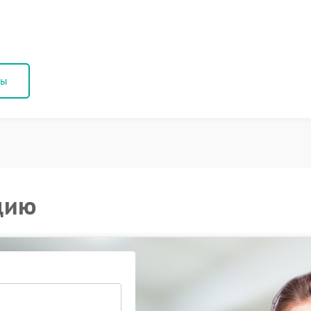
ны
цию