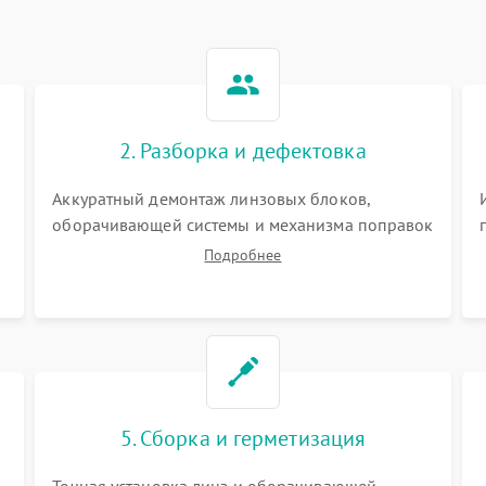
2. Разборка и дефектовка
Аккуратный демонтаж линзовых блоков,
оборачивающей системы и механизма поправок
спецключами. Осмотр внутренних резьбовых
Подробнее
соединений, пружин и уплотнительных колец.
,
Поиск причин люфта, смещения точки
попадания или заклинивания подвижных
частей.
5. Сборка и герметизация