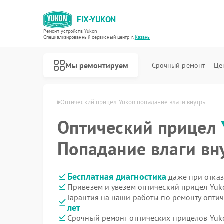
FIX-YUKON
Ремонт устройств Yukon
Специализированный cервисный центр г.
Казань
Мы ремонтируем
Срочный ремонт
Це
елов Yukon в Казани
Оптический прицел Yukon попадание влаги внутрь
Оптический прицел
Попадание влаги вн
Ремонт прицелов ночного видения Yukon
Ремонт цифровых монокуляров Yukon
Бесплатная диагностика
даже при отказ
Привезем и увезем оптический прицел Yuk
Гарантия на наши работы по ремонту опти
лет
Срочный ремонт оптических прицелов Yuko