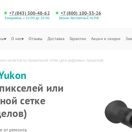
+7 (843) 500-48-62
+7 (800) 100-33-26
Ежедневно, с 10:00 до 20:00
Звонок бесплатный по РФ
ны
О нас
Отзывы
Доставка
Гарантии
Акции и скидки
Зая
или засветов на прицельной сетке (для цифровых прицелов)
Yukon
пикселей или
ной сетке
елов)
е от ремонта