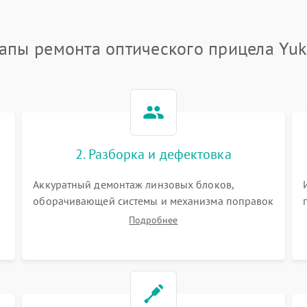
апы ремонта оптического прицела Yu
2. Разборка и дефектовка
Аккуратный демонтаж линзовых блоков,
оборачивающей системы и механизма поправок
спецключами. Осмотр внутренних резьбовых
Подробнее
соединений, пружин и уплотнительных колец.
,
Поиск причин люфта, смещения точки
попадания или заклинивания подвижных
частей.