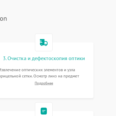
kon
3. Очистка и дефектоскопия оптики
Извлечение оптических элементов и узла
прицельной сетки. Осмотр линз на предмет
повреждения просветляющего покрытия или
Подробнее
появления грибка. Бережная очистка стекол
спецрастворами. Проверка целостности
гравированной сетки и модуля ее подсветки.