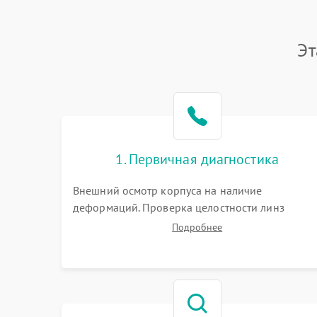
Эт
1. Первичная диагностика
Внешний осмотр корпуса на наличие
деформаций. Проверка целостности линз
объектива и окуляра. Тестирование работы
Подробнее
барабанчиков ввода поправок, кольца
отстройки параллакса и зума. Выявление сколов
внутренних загрязнений и нарушений
герметичности.