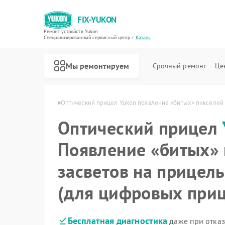
FIX-YUKON
Ремонт устройств Yukon
Специализированный cервисный центр г.
Казань
Мы ремонтируем
Срочный ремонт
Це
елов Yukon в Казани
Оптический прицел Yukon появление «битых» пикселей 
Оптический прицел
Появление «битых» 
Ремонт прицелов ночного видения Yukon
Ремонт цифровых монокуляров Yukon
засветов на прицель
(для цифровых приц
Бесплатная диагностика
даже при отказ