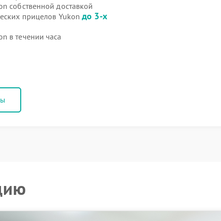
on собственной доставкой
до 3-х
ческих прицелов Yukon
n в течении часа
ны
цию