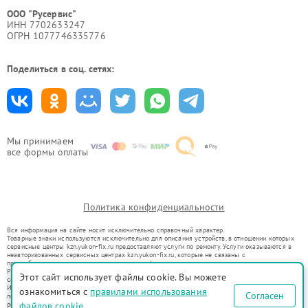
ООО "Русервис"
ИНН 7702633247
ОГРН 1077746335776
Поделиться в соц. сетях:
Мы принимаем
все формы оплаты
Политика конфиденциальности
Вся информация на сайте носит исключительно справочный характер.
Товарные знаки используются исключительно для описания устройств, в отношении которых
сервисные центры kzn.yukon-fix.ru предоставляют услуги по ремонту. Услуги оказываются в
неавторизованных сервисных центрах kzn.yukon-fix.ru, которые не связаны с
правообладателями товарных знаков или их официальными представителями.
Ремонт осуществляется для устройств, уже введенных в гражданский оборот в соответствии
Этот сайт использует файлы cookie. Вы можете
со статьей 1487 ГК РФ.
Использование товарных знаков не преследует цели индивидуализации услуг или введения
ознакомиться с
правилами использования
Согласен
потребителей в заблуждение, а служит для информирования о предоставляемых услугах по
ремонту техники указанных брендов.
файлов cookie