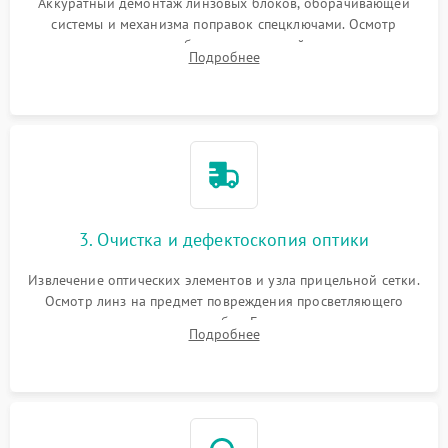
Аккуратный демонтаж линзовых блоков, оборачивающей
системы и механизма поправок спецключами. Осмотр
внутренних резьбовых соединений, пружин и
Подробнее
уплотнительных колец. Поиск причин люфта, смещения
точки попадания или заклинивания подвижных частей.
3. Очистка и дефектоскопия оптики
Извлечение оптических элементов и узла прицельной сетки.
Осмотр линз на предмет повреждения просветляющего
покрытия или появления грибка. Бережная очистка стекол
Подробнее
спецрастворами. Проверка целостности гравированной
сетки и модуля ее подсветки.