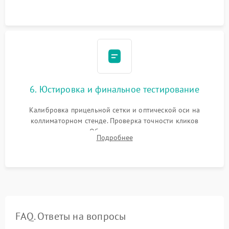
и заполнение его осушенным азотом или аргоном для
защиты линз от внутреннего запотевания.
6. Юстировка и финальное тестирование
Калибровка прицельной сетки и оптической оси на
коллиматорном стенде. Проверка точности кликов
механизма поправок. Обязательное испытание прицела на
Подробнее
ударном стенде для проверки устойчивости к отдаче и
гарантии сохранения точки пристрелки.
FAQ. Ответы на вопросы