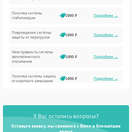
Неисправность подсветки и электроники
Поломка системы
2000 ₽
Подробнее →
стабилизации
Прочие неисправности
Повреждение системы
1000 ₽
Подробнее →
защиты от перегрузок
Электропитание
Неисправность системы
Механика
автоматического
1000 ₽
Подробнее →
отключения
Управление
Поломка системы защиты
1000 ₽
Подробнее →
от короткого замыкания
Корпус/Герметичность
Повреждение системы
Датчики
1000 ₽
Подробнее →
защиты от перегрева
У Вас остались вопросы?
Неисправность системы
защиты от
1000 ₽
Подробнее →
перенапряжения
Оставьте заявку, мы свяжемся с Вами в ближайшее
время