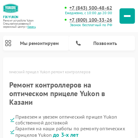
+7 (843) 500-48-62
Ежедневно, с 10:00 до 20:00
FIX-YUKON
+7 (800) 100-33-26
Ремонт устройств Yukon
Специализированный
Звонок бесплатный по РФ
cервисный центр г.
Казань
Мы ремонтируем
Позвонить
и
Оптический прицел Yukon ремонт контроллеров
Ремонт контроллеров на
Ремонт прицелов ночного видения Yukon
Ремонт цифровых монокуляров Yukon
оптическом прицеле Yukon в
Казани
Привезем и увезем оптический прицел Yukon
собственной доставкой
Гарантия на наши работы по ремонту оптических
до 3-х лет
прицелов Yukon