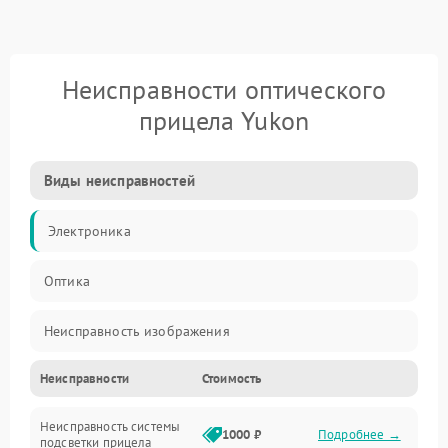
Неисправности оптического
прицела Yukon
Виды неисправностей
Электроника
Оптика
Неисправность изображения
Неисправности
Стоимость
Механические повреждения
Неисправность системы
Неисправность фокусировки и оптики
1000 ₽
Подробнее →
подсветки прицела