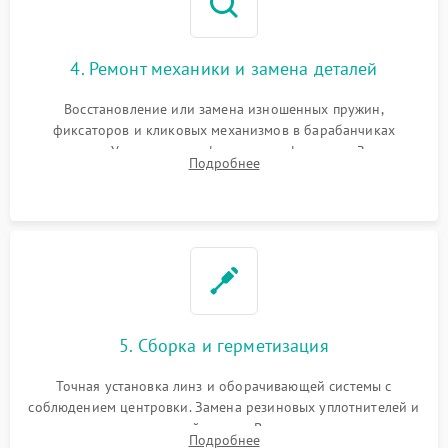
4. Ремонт механики и замена деталей
Восстановление или замена изношенных пружин,
фиксаторов и кликовых механизмов в барабанчиках
поправок. Устранение люфтов в трансфокаторе. Замена
Подробнее
поврежденных линз, разбитой сетки или восстановление
контактов в цепи подсветки прицельной марки.
5. Сборка и герметизация
Точная установка линз и оборачивающей системы с
соблюдением центровки. Замена резиновых уплотнителей и
нанесение влагозащитной смазки. Вакуумирование корпуса
Подробнее