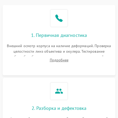
1. Первичная диагностика
Внешний осмотр корпуса на наличие деформаций. Проверка
целостности линз объектива и окуляра. Тестирование
работы барабанчиков ввода поправок, кольца отстройки
Подробнее
параллакса и зума. Выявление сколов, внутренних
загрязнений и нарушений герметичности.
2. Разборка и дефектовка