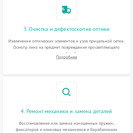
3. Очистка и дефектоскопия оптики
Извлечение оптических элементов и узла прицельной сетки.
Осмотр линз на предмет повреждения просветляющего
покрытия или появления грибка. Бережная очистка стекол
Подробнее
спецрастворами. Проверка целостности гравированной
сетки и модуля ее подсветки.
4. Ремонт механики и замена деталей
Восстановление или замена изношенных пружин,
фиксаторов и кликовых механизмов в барабанчиках