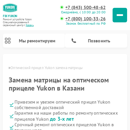
+7 (843) 500-48-62
Ежедневно, с 10:00 до 20:00
FIX-YUKON
+7 (800) 100-33-26
Ремонт устройств Yukon
Специализированный
Звонок бесплатный по РФ
cервисный центр г.
Казань
Мы ремонтируем
Позвонить
азани
Оптический прицел Yukon замена матрицы
Замена матрицы на оптическом
Ремонт прицелов ночного видения Yukon
Ремонт цифровых монокуляров Yukon
прицеле Yukon в Казани
Привезем и увезем оптический прицел Yukon
собственной доставкой
Гарантия на наши работы по ремонту оптических
до 3-х лет
прицелов Yukon
Срочный ремонт оптических прицелов Yukon в