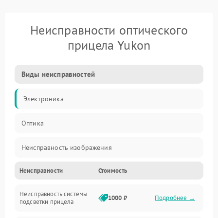
Неисправности оптического
прицела Yukon
Виды неисправностей
Электроника
Оптика
Неисправность изображения
Неисправности
Стоимость
Механические повреждения
Неисправность системы
Неисправность фокусировки и оптики
1000 ₽
Подробнее →
подсветки прицела