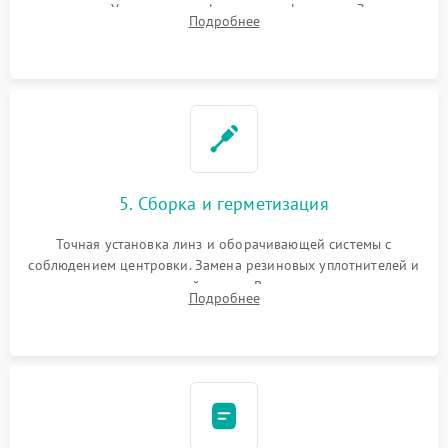
поправок. Устранение люфтов в трансфокаторе. Замена
Подробнее
поврежденных линз, разбитой сетки или восстановление
контактов в цепи подсветки прицельной марки.
5. Сборка и герметизация
Точная установка линз и оборачивающей системы с
соблюдением центровки. Замена резиновых уплотнителей и
нанесение влагозащитной смазки. Вакуумирование корпуса
Подробнее
и заполнение его осушенным азотом или аргоном для
защиты линз от внутреннего запотевания.