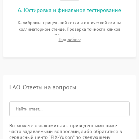
6. Юстировка и финальное тестирование
Калибровка прицельной сетки и оптической оси на
коллиматорном стенде. Проверка точности кликов
механизма поправок. Обязательное испытание прицела на
Подробнее
ударном стенде для проверки устойчивости к отдаче и
гарантии сохранения точки пристрелки.
FAQ. Ответы на вопросы
Вы можете ознакомиться с приведенными ниже
часто задаваемыми вопросами, либо обратиться в
сервисный центр “FIX-Yukon” по следующему