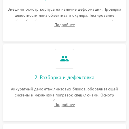
Внешний осмотр корпуса на наличие деформаций. Проверка
целостности линз объектива и окуляра. Тестирование
работы барабанчиков ввода поправок, кольца отстройки
Подробнее
параллакса и зума. Выявление сколов, внутренних
загрязнений и нарушений герметичности.
2. Разборка и дефектовка
Аккуратный демонтаж линзовых блоков, оборачивающей
системы и механизма поправок спецключами. Осмотр
внутренних резьбовых соединений, пружин и
Подробнее
уплотнительных колец. Поиск причин люфта, смещения
точки попадания или заклинивания подвижных частей.