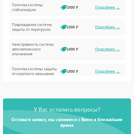
Неисправность подсветки и электроники
Поломка системы
2000 ₽
Подробнее →
стабилизации
Прочие неисправности
Повреждение системы
1000 ₽
Подробнее →
защиты от перегрузок
Электропитание
Неисправность системы
Механика
автоматического
1000 ₽
Подробнее →
отключения
Управление
Поломка системы защиты
1000 ₽
Подробнее →
от короткого замыкания
Корпус/Герметичность
Повреждение системы
Датчики
1000 ₽
Подробнее →
защиты от перегрева
У Вас остались вопросы?
Неисправность системы
защиты от
1000 ₽
Подробнее →
перенапряжения
Оставьте заявку, мы свяжемся с Вами в ближайшее
время
Неисправность системы