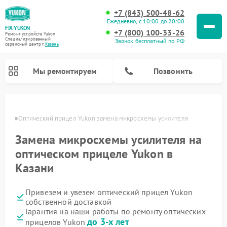
+7 (843) 500-48-62
Ежедневно, с 10:00 до 20:00
FIX-YUKON
+7 (800) 100-33-26
Ремонт устройств Yukon
Специализированный
Звонок бесплатный по РФ
cервисный центр г.
Казань
Мы ремонтируем
Позвонить
азани
Оптический прицел Yukon замена микросхемы усилителя
Замена микросхемы усилителя на
Ремонт прицелов ночного видения Yukon
Ремонт цифровых монокуляров Yukon
оптическом прицеле Yukon в
Казани
Привезем и увезем оптический прицел Yukon
собственной доставкой
Гарантия на наши работы по ремонту оптических
до 3-х лет
прицелов Yukon