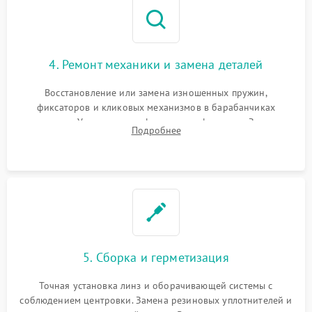
4. Ремонт механики и замена деталей
Восстановление или замена изношенных пружин,
фиксаторов и кликовых механизмов в барабанчиках
поправок. Устранение люфтов в трансфокаторе. Замена
Подробнее
поврежденных линз, разбитой сетки или восстановление
контактов в цепи подсветки прицельной марки.
5. Сборка и герметизация
Точная установка линз и оборачивающей системы с
соблюдением центровки. Замена резиновых уплотнителей и