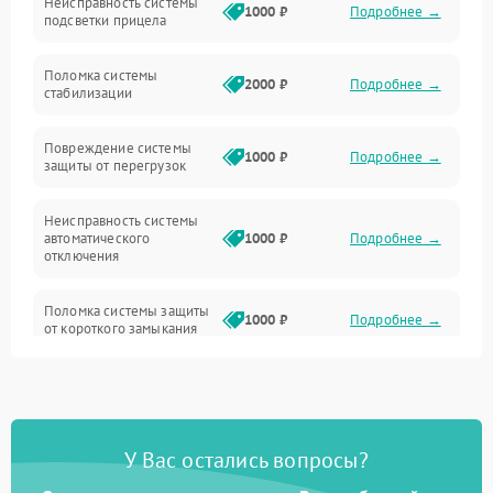
Неисправность системы
Неисправность фокусировки и оптики
1000 ₽
Подробнее →
подсветки прицела
Неисправность подсветки и электроники
Поломка системы
2000 ₽
Подробнее →
стабилизации
Прочие неисправности
Повреждение системы
1000 ₽
Подробнее →
защиты от перегрузок
Электропитание
Неисправность системы
Механика
автоматического
1000 ₽
Подробнее →
отключения
Управление
Поломка системы защиты
1000 ₽
Подробнее →
от короткого замыкания
Корпус/Герметичность
Повреждение системы
Датчики
1000 ₽
Подробнее →
защиты от перегрева
У Вас остались вопросы?
Неисправность системы
защиты от
1000 ₽
Подробнее →
перенапряжения