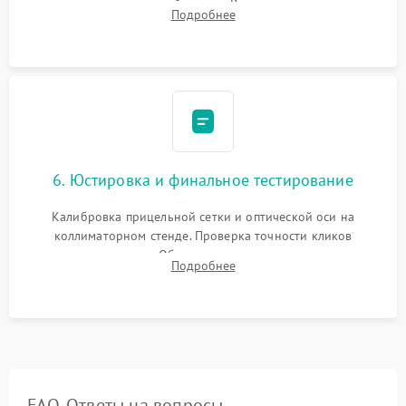
нанесение влагозащитной смазки. Вакуумирование корпуса
Подробнее
и заполнение его осушенным азотом или аргоном для
защиты линз от внутреннего запотевания.
6. Юстировка и финальное тестирование
Калибровка прицельной сетки и оптической оси на
коллиматорном стенде. Проверка точности кликов
механизма поправок. Обязательное испытание прицела на
Подробнее
ударном стенде для проверки устойчивости к отдаче и
гарантии сохранения точки пристрелки.
FAQ. Ответы на вопросы