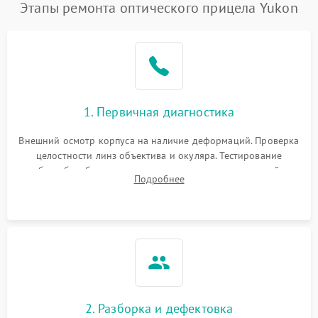
Этапы ремонта оптического прицела Yukon
1. Первичная диагностика
Внешний осмотр корпуса на наличие деформаций. Проверка
целостности линз объектива и окуляра. Тестирование
работы барабанчиков ввода поправок, кольца отстройки
Подробнее
параллакса и зума. Выявление сколов, внутренних
загрязнений и нарушений герметичности.
2. Разборка и дефектовка