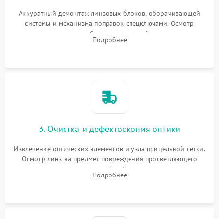
Аккуратный демонтаж линзовых блоков, оборачивающей
системы и механизма поправок спецключами. Осмотр
внутренних резьбовых соединений, пружин и
Подробнее
уплотнительных колец. Поиск причин люфта, смещения
точки попадания или заклинивания подвижных частей.
3. Очистка и дефектоскопия оптики
Извлечение оптических элементов и узла прицельной сетки.
Осмотр линз на предмет повреждения просветляющего
покрытия или появления грибка. Бережная очистка стекол
Подробнее
спецрастворами. Проверка целостности гравированной
сетки и модуля ее подсветки.