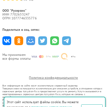
ООО "Русервис"
ИНН 7702633247
ОГРН 1077746335776
Поделиться в соц. сетях:
Мы принимаем
все формы оплаты
Политика конфиденциальности
Вся информация на сайте носит исключительно справочный характер.
Товарные знаки используются исключительно для описания устройств, в отношении которых
сервисные центры kzn.yukon-fix.ru предоставляют услуги по ремонту. Услуги оказываются в
неавторизованных сервисных центрах kzn.yukon-fix.ru, которые не связаны с
правообладателями товарных знаков или их официальными представителями.
Ремонт осуществляется для устройств, уже введенных в гражданский оборот в соответствии
Этот сайт использует файлы cookie. Вы можете
со статьей 1487 ГК РФ.
Использование товарных знаков не преследует цели индивидуализации услуг или введения