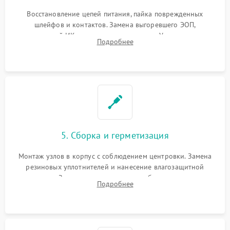
Восстановление цепей питания, пайка поврежденных
шлейфов и контактов. Замена выгоревшего ЭОП,
неисправной ИК-подсветки или матрицы. Ультразвуковая
Подробнее
очистка плат и удаление загрязнений с линз объектива и
окуляра спецрастворами.
5. Сборка и герметизация
Монтаж узлов в корпус с соблюдением центровки. Замена
резиновых уплотнителей и нанесение влагозащитной
смазки. Заполнение внутреннего объема прицела
Подробнее
осушенным азотом для предотвращения запотевания оптики
при перепадах температур.