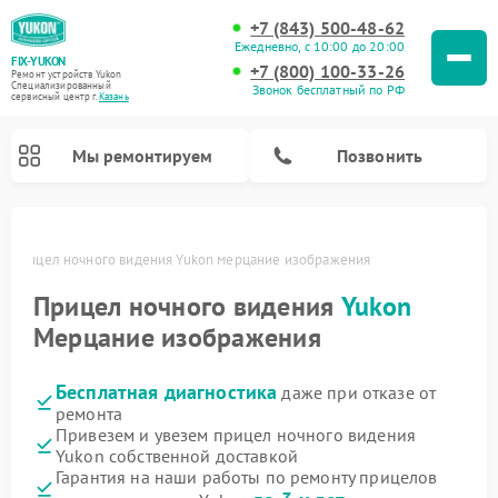
+7 (843) 500-48-62
Ежедневно, с 10:00 до 20:00
FIX-YUKON
+7 (800) 100-33-26
Ремонт устройств Yukon
Специализированный
Звонок бесплатный по РФ
cервисный центр г.
Казань
Мы ремонтируем
Позвонить
и
Прицел ночного видения Yukon мерцание изображения
Прицел ночного видения
Yukon
Ремонт оптических прицелов Yukon
Ремонт цифровых монокуляров Yukon
Мерцание изображения
Бесплатная диагностика
даже при отказе от
ремонта
Привезем и увезем прицел ночного видения
Yukon собственной доставкой
Гарантия на наши работы по ремонту прицелов