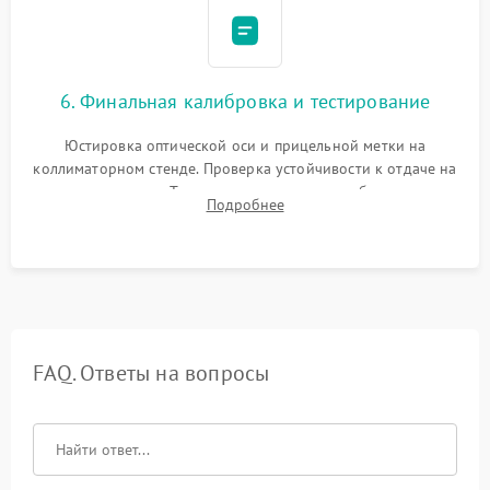
6. Финальная калибровка и тестирование
Юстировка оптической оси и прицельной метки на
коллиматорном стенде. Проверка устойчивости к отдаче на
ударном стенде. Тестирование качества изображения в
Подробнее
темноте, дальности обнаружения и корректной работы всех
режимов прицела.
FAQ. Ответы на вопросы