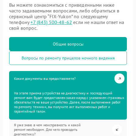
Вы можете ознакомиться с приведенными ниже
часто задаваемыми вопросами, либо обратиться в
сервисный центр “FIX-Yukon” по следующему
телефону
+7 (843) 500-48-62
если не нашли ответ на
свой вопрос.
Общие вопросы
Вопросы по ремонту прицелов ночного видения
Какие документы вы предоставляете?
На этапе приема устройства на диагностику и последующий
ремонт вам будет предоставлен заказ-наряд с указанием страховых
обязательств на ваше устройство. Далее, после выполнения работ
по ремонту техники, вы получите акт выполненных работ и
гарантийный талон.
Я уже знаю в чем неисправность и какой
ремонт необходим. Для чего проводить
диагностику?