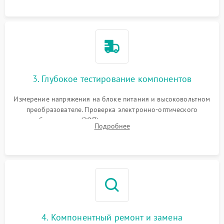
колец влагозащиты.
3. Глубокое тестирование компонентов
Измерение напряжения на блоке питания и высоковольтном
преобразователе. Проверка электронно-оптического
преобразователя (ЭОП) на стенде на предмет эмиссии,
Подробнее
шумов и засветок. Диагностика микросхем цифровых
моделей под микроскопом.
4. Компонентный ремонт и замена