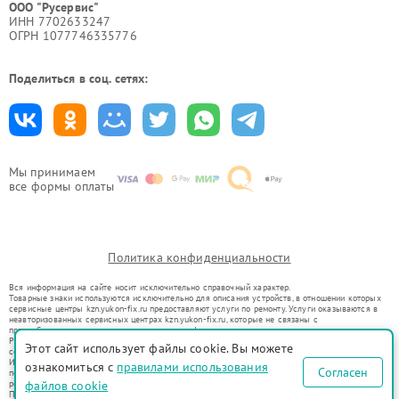
ООО "Русервис"
ИНН 7702633247
ОГРН 1077746335776
Поделиться в соц. сетях:
Мы принимаем
все формы оплаты
Политика конфиденциальности
Вся информация на сайте носит исключительно справочный характер.
Товарные знаки используются исключительно для описания устройств, в отношении которых
сервисные центры kzn.yukon-fix.ru предоставляют услуги по ремонту. Услуги оказываются в
неавторизованных сервисных центрах kzn.yukon-fix.ru, которые не связаны с
правообладателями товарных знаков или их официальными представителями.
Ремонт осуществляется для устройств, уже введенных в гражданский оборот в соответствии
Этот сайт использует файлы cookie. Вы можете
со статьей 1487 ГК РФ.
Использование товарных знаков не преследует цели индивидуализации услуг или введения
ознакомиться с
правилами использования
Согласен
потребителей в заблуждение, а служит для информирования о предоставляемых услугах по
ремонту техники указанных брендов.
файлов cookie
Представленная на сайте информация не является публичной офертой, определяемой