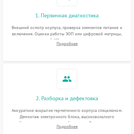
1. Первичная диагностика
Внешний осмотр корпуса, проверка элементов питания и
включения. Оценка работы ЭОП или цифровой матрицы,
проверка встроенной ИК-подсветки и механизма выверки
Подробнее
прицельной сетки. Выявление видимых дефектов оптики и
артефактов изображения.
2. Разборка и дефектовка
Аккуратное вскрытие герметичного корпуса спецключом.
Демонтаж электронного блока, высоковольтного
преобразователя и оптической системы. Осмотр контактов
Подробнее
на окисление и проверка целостности уплотнительных