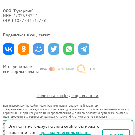
ООО "Русервис"
ИНН 7702633247
ОГРН 1077746335776
Поделиться в соц. сетях:
Мы принимаем
все формы оплаты
Политика конфиденциальности
Вся информация на сайте носит исключительно справочный характер.
Товарные знаки используются исключительно для описания устройств, в отношении которых
сервисные центры kzn.yukon-fix.ru предоставляют услуги по ремонту. Услуги оказываются в
неавторизованных сервисных центрах kzn.yukon-fix.ru, которые не связаны с
правообладателями товарных знаков или их официальными представителями.
Ремонт осуществляется для устройств, уже введенных в гражданский оборот в соответствии
Этот сайт использует файлы cookie. Вы можете
со статьей 1487 ГК РФ.
Использование товарных знаков не преследует цели индивидуализации услуг или введения
ознакомиться с
правилами использования
Согласен
потребителей в заблуждение, а служит для информирования о предоставляемых услугах по