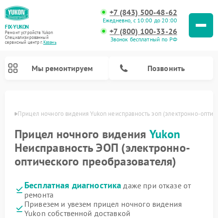
+7 (843) 500-48-62
Ежедневно, с 10:00 до 20:00
FIX-YUKON
+7 (800) 100-33-26
Ремонт устройств Yukon
Специализированный
Звонок бесплатный по РФ
cервисный центр г.
Казань
Мы ремонтируем
Позвонить
азани
Прицел ночного видения Yukon неисправность эоп (электронно-оптич
Прицел ночного видения
Yukon
Ремонт оптических прицелов Yukon
Ремонт цифровых монокуляров Yukon
Неисправность ЭОП (электронно-
оптического преобразователя)
Бесплатная диагностика
даже при отказе от
ремонта
Привезем и увезем прицел ночного видения
Yukon собственной доставкой