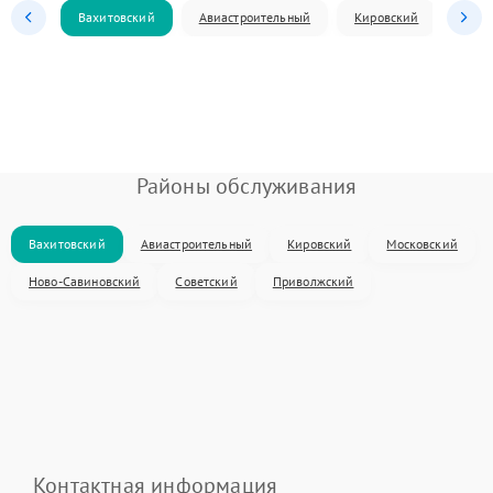
Вахитовский
Авиастроительный
Кировский
Моск
Районы обслуживания
Вахитовский
Авиастроительный
Кировский
Московский
Ново-Савиновский
Советский
Приволжский
Контактная информация