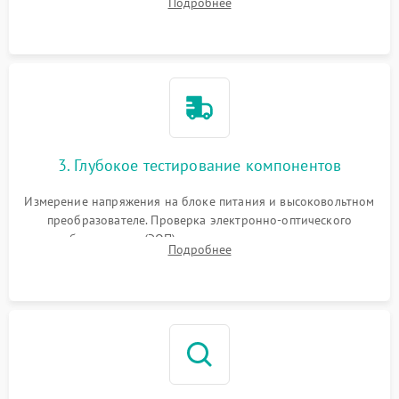
Подробнее
на окисление и проверка целостности уплотнительных
колец влагозащиты.
3. Глубокое тестирование компонентов
Измерение напряжения на блоке питания и высоковольтном
преобразователе. Проверка электронно-оптического
преобразователя (ЭОП) на стенде на предмет эмиссии,
Подробнее
шумов и засветок. Диагностика микросхем цифровых
моделей под микроскопом.