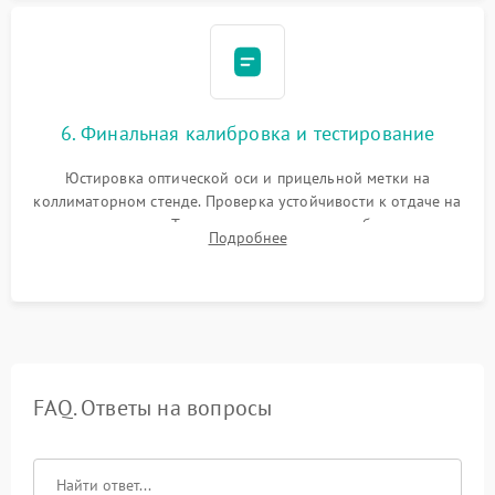
6. Финальная калибровка и тестирование
Юстировка оптической оси и прицельной метки на
коллиматорном стенде. Проверка устойчивости к отдаче на
ударном стенде. Тестирование качества изображения в
Подробнее
темноте, дальности обнаружения и корректной работы всех
режимов прицела.
FAQ. Ответы на вопросы