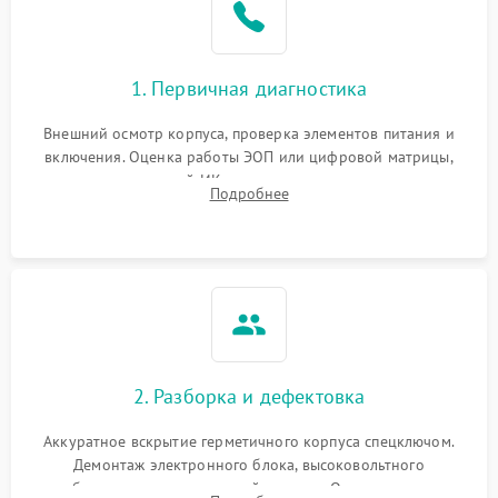
1. Первичная диагностика
Внешний осмотр корпуса, проверка элементов питания и
включения. Оценка работы ЭОП или цифровой матрицы,
проверка встроенной ИК-подсветки и механизма выверки
Подробнее
прицельной сетки. Выявление видимых дефектов оптики и
артефактов изображения.
2. Разборка и дефектовка
Аккуратное вскрытие герметичного корпуса спецключом.
Демонтаж электронного блока, высоковольтного
преобразователя и оптической системы. Осмотр контактов