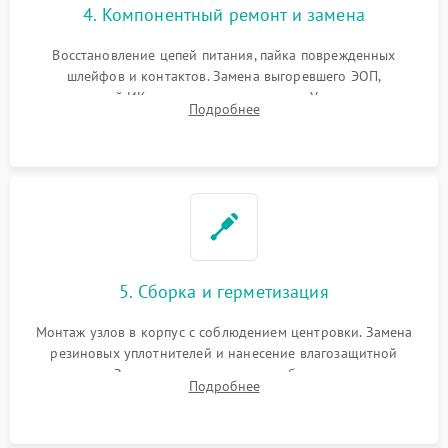
4. Компонентный ремонт и замена
Восстановление цепей питания, пайка поврежденных
шлейфов и контактов. Замена выгоревшего ЭОП,
неисправной ИК-подсветки или матрицы. Ультразвуковая
Подробнее
очистка плат и удаление загрязнений с линз объектива и
окуляра спецрастворами.
5. Сборка и герметизация
Монтаж узлов в корпус с соблюдением центровки. Замена
резиновых уплотнителей и нанесение влагозащитной
смазки. Заполнение внутреннего объема прицела
Подробнее
осушенным азотом для предотвращения запотевания оптики
при перепадах температур.