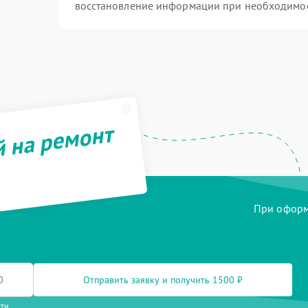
восстановление информации при необходимо
й на ремонт
При оформл
Отправить заявку и получить 1500 ₽
сти