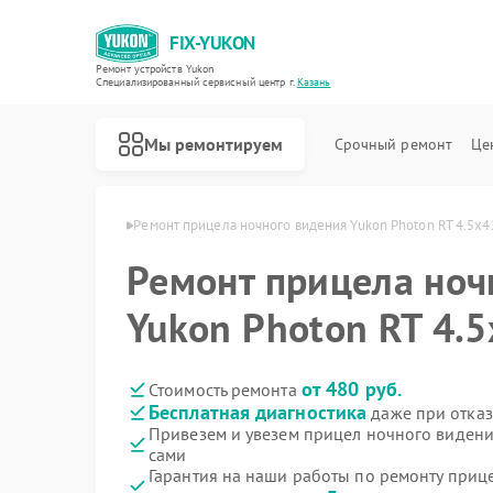
FIX-YUKON
Ремонт устройств Yukon
Специализированный cервисный центр г.
Казань
Мы ремонтируем
Срочный ремонт
Це
ения Yukon в Казани
Ремонт прицела ночного видения Yukon Photon RT 4.5х4
Ремонт прицела ноч
Yukon Photon RT 4.5
Ремонт оптических прицелов Yukon
Ремонт цифровых монокуляров Yukon
от 480 руб.
Стоимость ремонта
Бесплатная диагностика
даже при отказ
Привезем и увезем прицел ночного видени
сами
Гарантия на наши работы по ремонту приц