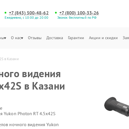
+7 (843) 500-48-62
+7 (800) 100-33-26
Ежедневно, с 10:00 до 20:00
Звонок бесплатный по РФ
ны
О нас
Отзывы
Доставка
Гарантии
Акции и скидки
Зая
2S в Казани
ного видения
х42S в Казани
е
я Yukon Photon RT 4.5х42S
елов ночного видения Yukon