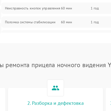
Неисправность кнопок управления
60 мин
1 год
Поломка системы стабилизации
60 мин
1 год
Повреждение системы защиты от
60 мин
1 год
перегрузок
Неисправность системы
60 мин
1 год
автоматического отключения
ы ремонта прицела ночного видения 
Поломка системы защиты от
60 мин
1 год
короткого замыкания
Повреждение системы защиты от
60 мин
1 год
перегрева
2. Разборка и дефектовка
Неисправность системы защиты от
60 мин
1 год