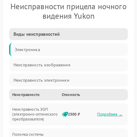
Неисправности прицела ночного
видения Yukon
Виды неисправностей
Электроника
Неисправность изображения
Неисправность электроники
Неисправности
Стоимость
Механические повреждения
Неисправность ЭОП
Неисправность управления
(электронно-оптического
2500 ₽
Подробнее →
преобразователя)
Прочие неисправности
Поломка системы