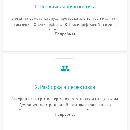
1. Первичная диагностика
Повреждение системы
1000 ₽
Подробнее →
защиты от перегрева
Внешний осмотр корпуса, проверка элементов питания и
включения. Оценка работы ЭОП или цифровой матрицы,
Неисправность системы
проверка встроенной ИК-подсветки и механизма выверки
Подробнее
защиты от
1000 ₽
Подробнее →
прицельной сетки. Выявление видимых дефектов оптики и
перенапряжения
артефактов изображения.
Неисправность системы
1000 ₽
Подробнее →
защиты от замыкания
Неисправность системы
1000 ₽
Подробнее →
защиты от перегрева
2. Разборка и дефектовка
Поломка системы защиты
1000 ₽
Подробнее →
от перенапряжения
Аккуратное вскрытие герметичного корпуса спецключом.
Демонтаж электронного блока, высоковольтного
преобразователя и оптической системы. Осмотр контактов
Поломка системы защиты
1000 ₽
Подробнее →
Подробнее
от замыкания
на окисление и проверка целостности уплотнительных
колец влагозащиты.