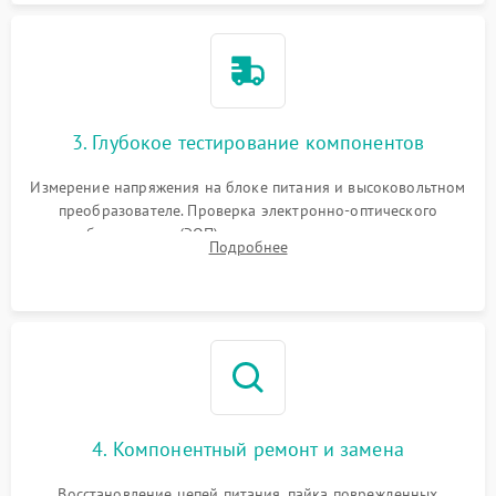
3. Глубокое тестирование компонентов
Измерение напряжения на блоке питания и высоковольтном
преобразователе. Проверка электронно-оптического
преобразователя (ЭОП) на стенде на предмет эмиссии,
Подробнее
шумов и засветок. Диагностика микросхем цифровых
моделей под микроскопом.
4. Компонентный ремонт и замена
Восстановление цепей питания, пайка поврежденных