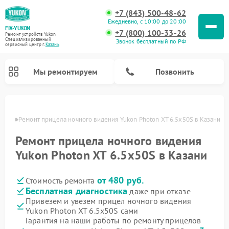
+7 (843) 500-48-62
Ежедневно, с 10:00 до 20:00
FIX-YUKON
+7 (800) 100-33-26
Ремонт устройств Yukon
Специализированный
Звонок бесплатный по РФ
cервисный центр г.
Казань
Мы ремонтируем
Позвонить
азани
Ремонт прицела ночного видения Yukon Photon XT 6.5x50S в Казани
Ремонт прицела ночного видения
Ремонт оптических прицелов Yukon
Ремонт цифровых монокуляров Yukon
Yukon Photon XT 6.5x50S в Казани
от 480 руб.
Стоимость ремонта
Бесплатная диагностика
даже при отказе
Привезем и увезем прицел ночного видения
Yukon Photon XT 6.5x50S сами
Гарантия на наши работы по ремонту прицелов