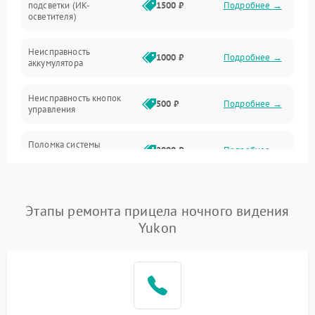
подсветки (ИК-
1500 ₽
Подробнее →
Оптика
осветителя)
Неисправность
1000 ₽
Подробнее →
аккумулятора
Неисправность кнопок
500 ₽
Подробнее →
управления
Поломка системы
2000 ₽
Подробнее →
стабилизации
Повреждение системы
1000 ₽
Подробнее →
защиты от перегрузок
Этапы ремонта прицела ночного видения
Yukon
Неисправность системы
автоматического
1000 ₽
Подробнее →
отключения
Поломка системы защиты
1000 ₽
Подробнее →
от короткого замыкания