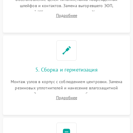
шлейфов и контактов. Замена выгоревшего ЭОП,
неисправной ИК-подсветки или матрицы. Ультразвуковая
Подробнее
очистка плат и удаление загрязнений с линз объектива и
окуляра спецрастворами.
5. Сборка и герметизация
Монтаж узлов в корпус с соблюдением центровки. Замена
резиновых уплотнителей и нанесение влагозащитной
смазки. Заполнение внутреннего объема прицела
Подробнее
осушенным азотом для предотвращения запотевания оптики
при перепадах температур.