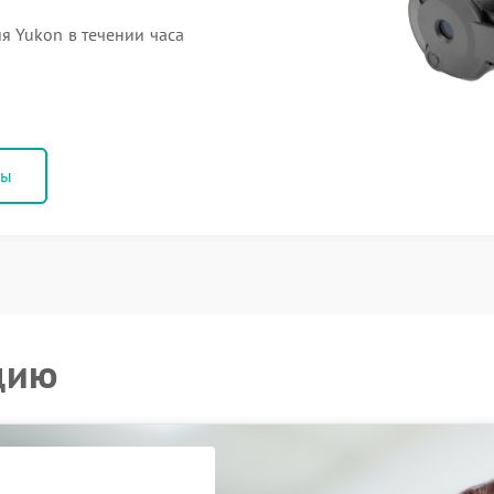
 Yukon в течении часа
ны
цию