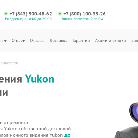
+7 (843) 500-48-62
+7 (800) 100-33-26
Ежедневно, с 10:00 до 20:00
Звонок бесплатный по РФ
ны
О нас
Отзывы
Доставка
Гарантии
Акции и скидки
Зая
ернистости
дения
Yukon
ли
е от ремонта
я Yukon собственной доставкой
до
елов ночного видения Yukon