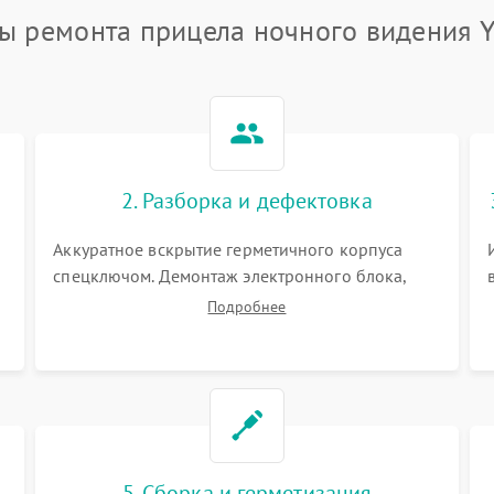
ы ремонта прицела ночного видения 
2. Разборка и дефектовка
Аккуратное вскрытие герметичного корпуса
спецключом. Демонтаж электронного блока,
высоковольтного преобразователя и
Подробнее
оптической системы. Осмотр контактов на
окисление и проверка целостности
уплотнительных колец влагозащиты.
5. Сборка и герметизация