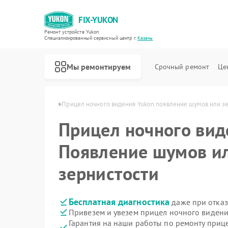
FIX-YUKON
Ремонт устройств Yukon
Специализированный cервисный центр г.
Казань
Мы ремонтируем
Срочный ремонт
Це
ения Yukon в Казани
Прицел ночного видения Yukon появление шумов или з
Прицел ночного ви
Появление шумов и
Ремонт оптических прицелов Yukon
Ремонт цифровых монокуляров Yukon
зернистости
Бесплатная диагностика
даже при отказ
Привезем и увезем прицел ночного видени
Гарантия на наши работы по ремонту приц