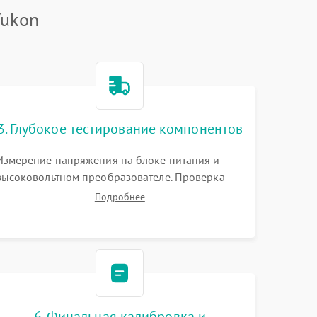
Yukon
3. Глубокое тестирование компонентов
Измерение напряжения на блоке питания и
высоковольтном преобразователе. Проверка
электронно-оптического преобразователя (ЭОП)
Подробнее
на стенде на предмет эмиссии, шумов и
засветок. Диагностика микросхем цифровых
моделей под микроскопом.
6. Финальная калибровка и