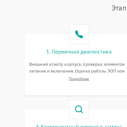
Этап
1. Первичная диагностика
Внешний осмотр корпуса, проверка элементов
питания и включения. Оценка работы ЭОП или
цифровой матрицы, проверка встроенной ИК-
Подробнее
подсветки и механизма выверки прицельной
сетки. Выявление видимых дефектов оптики и
артефактов изображения.
4. Компонентный ремонт и замена