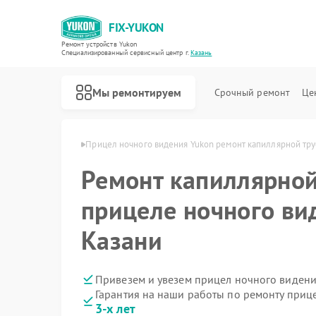
FIX-YUKON
Ремонт устройств Yukon
Специализированный cервисный центр г.
Казань
Мы ремонтируем
Срочный ремонт
Це
ения Yukon в Казани
Прицел ночного видения Yukon ремонт капиллярной тр
Ремонт капиллярной
прицеле ночного ви
Ремонт оптических прицелов Yukon
Ремонт цифровых монокуляров Yukon
Казани
Привезем и увезем прицел ночного видени
Гарантия на наши работы по ремонту приц
3-х лет