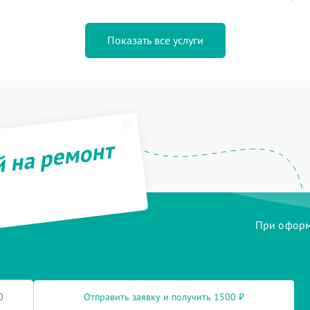
Показать все услуги
й на ремонт
При оформл
Отправить заявку и получить 1500 ₽