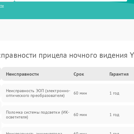
сти
правности прицела ночного видения 
Неисправности
Срок
Гарантия
Неисправность ЭОП (электронно-
60 мин
1 год
оптического преобразователя)
Поломка системы подсветки (ИК-
60 мин
1 год
осветителя)
Неисправность аккумулятора
60 мин
1 год