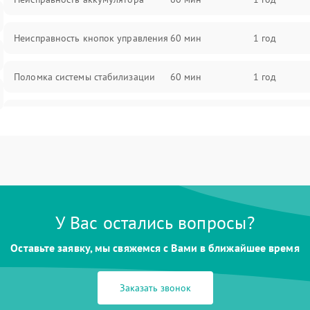
Неисправность кнопок управления
60 мин
1 год
Поломка системы стабилизации
60 мин
1 год
Повреждение системы защиты от
60 мин
1 год
перегрузок
Неисправность системы
60 мин
1 год
автоматического отключения
Поломка системы защиты от
У Вас остались вопросы?
60 мин
1 год
короткого замыкания
Оставьте заявку, мы свяжемся с Вами в ближайшее время
Повреждение системы защиты от
60 мин
1 год
перегрева
Заказать звонок