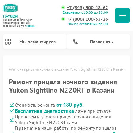
+7 (843) 500-48-62
Ежедневно, с 10:00 до 20:00
FIX-YUKON
+7 (800) 100-33-26
Ремонт устройств Yukon
Специализированный
Звонок бесплатный по РФ
cервисный центр г.
Казань
Мы ремонтируем
Позвонить
азани
Ремонт прицела ночного видения Yukon Sightline N220RT в Казани
Ремонт прицела ночного видения
Ремонт оптических прицелов Yukon
Ремонт цифровых монокуляров Yukon
Yukon Sightline N220RT в Казани
от 480 руб.
Стоимость ремонта
Бесплатная диагностика
даже при отказе
Привезем и увезем прицел ночного видения
Yukon Sightline N220RT сами
Гарантия на наши работы по ремонту прицелов