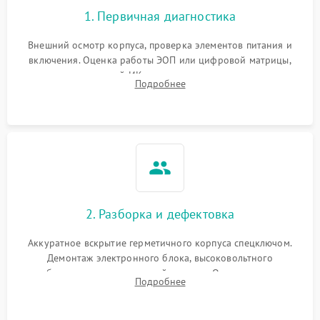
1. Первичная диагностика
Повреждение системы
1000 ₽
Подробнее →
защиты от перегрева
Внешний осмотр корпуса, проверка элементов питания и
включения. Оценка работы ЭОП или цифровой матрицы,
Неисправность системы
проверка встроенной ИК-подсветки и механизма выверки
Подробнее
защиты от
1000 ₽
Подробнее →
прицельной сетки. Выявление видимых дефектов оптики и
перенапряжения
артефактов изображения.
Неисправность системы
1000 ₽
Подробнее →
защиты от замыкания
Неисправность системы
1000 ₽
Подробнее →
защиты от перегрева
2. Разборка и дефектовка
Поломка системы защиты
1000 ₽
Подробнее →
от перенапряжения
Аккуратное вскрытие герметичного корпуса спецключом.
Демонтаж электронного блока, высоковольтного
преобразователя и оптической системы. Осмотр контактов
Поломка системы защиты
1000 ₽
Подробнее →
Подробнее
от замыкания
на окисление и проверка целостности уплотнительных
колец влагозащиты.