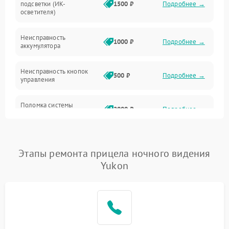
подсветки (ИК-
1500 ₽
Подробнее →
Оптика
осветителя)
Неисправность
1000 ₽
Подробнее →
аккумулятора
Неисправность кнопок
500 ₽
Подробнее →
управления
Поломка системы
2000 ₽
Подробнее →
стабилизации
Повреждение системы
1000 ₽
Подробнее →
защиты от перегрузок
Этапы ремонта прицела ночного видения
Yukon
Неисправность системы
автоматического
1000 ₽
Подробнее →
отключения
Поломка системы защиты
1000 ₽
Подробнее →
от короткого замыкания