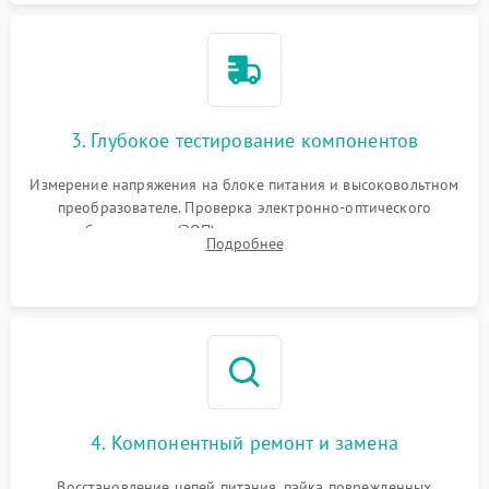
3. Глубокое тестирование компонентов
Измерение напряжения на блоке питания и высоковольтном
преобразователе. Проверка электронно-оптического
преобразователя (ЭОП) на стенде на предмет эмиссии,
Подробнее
шумов и засветок. Диагностика микросхем цифровых
моделей под микроскопом.
4. Компонентный ремонт и замена
Восстановление цепей питания, пайка поврежденных