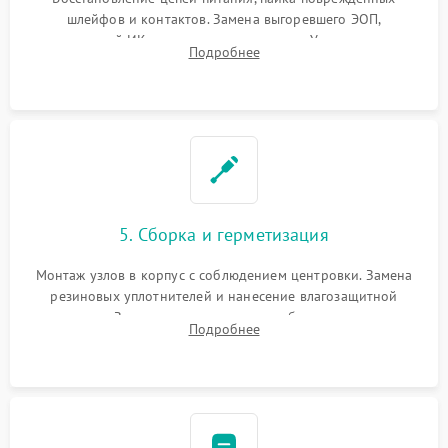
шлейфов и контактов. Замена выгоревшего ЭОП,
неисправной ИК-подсветки или матрицы. Ультразвуковая
Подробнее
очистка плат и удаление загрязнений с линз объектива и
окуляра спецрастворами.
5. Сборка и герметизация
Монтаж узлов в корпус с соблюдением центровки. Замена
резиновых уплотнителей и нанесение влагозащитной
смазки. Заполнение внутреннего объема прицела
Подробнее
осушенным азотом для предотвращения запотевания оптики
при перепадах температур.