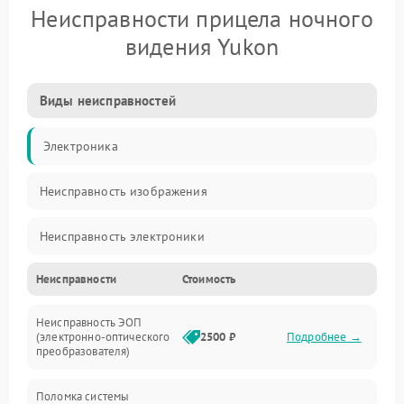
Неисправности прицела ночного
видения Yukon
Виды неисправностей
Электроника
Неисправность изображения
Неисправность электроники
Неисправности
Стоимость
Механические повреждения
Неисправность ЭОП
Неисправность управления
(электронно-оптического
2500 ₽
Подробнее →
преобразователя)
Прочие неисправности
Поломка системы