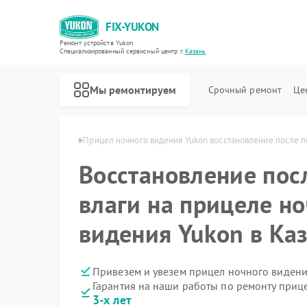
FIX-YUKON
Ремонт устройств Yukon
Специализированный cервисный центр г.
Казань
Мы ремонтируем
Срочный ремонт
Це
ения Yukon в Казани
Прицел ночного видения Yukon восстановление после п
Восстановление пос
влаги на прицеле н
Ремонт оптических прицелов Yukon
Ремонт цифровых монокуляров Yukon
видения Yukon в Ка
Привезем и увезем прицел ночного видени
Гарантия на наши работы по ремонту приц
3-х лет