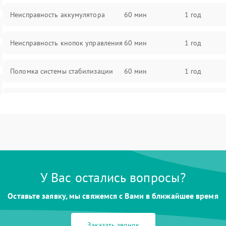
Неисправность аккумулятора
60 мин
1 год
Неисправность кнопок управления
60 мин
1 год
Поломка системы стабилизации
60 мин
1 год
Повреждение системы защиты от
60 мин
1 год
перегрузок
Неисправность системы
60 мин
1 год
автоматического отключения
Поломка системы защиты от
У Вас остались вопросы?
60 мин
1 год
короткого замыкания
Оставьте заявку, мы свяжемся с Вами в ближайшее время
Повреждение системы защиты от
60 мин
1 год
перегрева
Заказать звонок