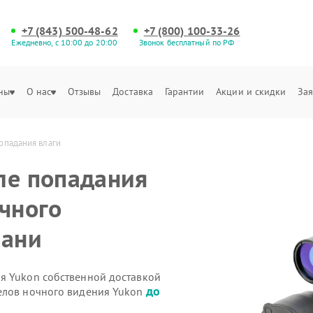
+7 (843) 500-48-62
+7 (800) 100-33-26
Ежедневно, с 10:00 до 20:00
Звонок бесплатный по РФ
ны
О нас
Отзывы
Доставка
Гарантии
Акции и скидки
Зая
опадания влаги
ле попадания
очного
зани
я Yukon собственной доставкой
до
елов ночного видения Yukon