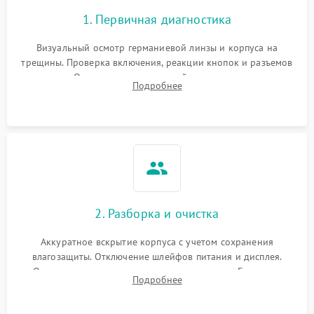
1. Первичная диагностика
Визуальный осмотр германиевой линзы и корпуса на
трещины. Проверка включения, реакции кнопок и разъемов
зарядки. Оценка вывода тепловой сигнатуры на экран,
Подробнее
проверка базовых функций и считывание системных
ошибок.
2. Разборка и очистка
Аккуратное вскрытие корпуса с учетом сохранения
влагозащиты. Отключение шлейфов питания и дисплея.
Очистка внутренних плат от окислов и пыли. Бережная
Подробнее
обработка германиевого объектива специализированными
растворами.