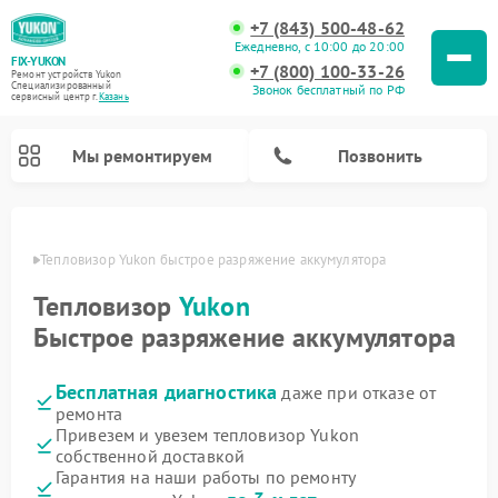
+7 (843) 500-48-62
Ежедневно, с 10:00 до 20:00
FIX-YUKON
+7 (800) 100-33-26
Ремонт устройств Yukon
Специализированный
Звонок бесплатный по РФ
cервисный центр г.
Казань
Мы ремонтируем
Позвонить
азани
Тепловизор Yukon быстрое разряжение аккумулятора
Тепловизор
Yukon
Ремонт оптических прицелов Yukon
Ремонт прицелов ночного видения Yukon
Ремонт цифровых монокуляров Yukon
Быстрое разряжение аккумулятора
Бесплатная диагностика
даже при отказе от
ремонта
Привезем и увезем тепловизор Yukon
собственной доставкой
Гарантия на наши работы по ремонту