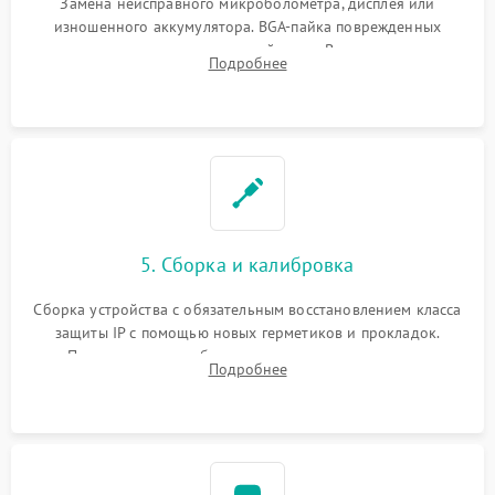
Замена неисправного микроболометра, дисплея или
изношенного аккумулятора. BGA-пайка поврежденных
контроллеров на материнской плате. Восстановление
Подробнее
разъемов и кнопок, замена поврежденных элементов
корпуса.
5. Сборка и калибровка
Сборка устройства с обязательным восстановлением класса
защиты IP с помощью новых герметиков и прокладок.
Программная калибровка матрицы по эталонному
Подробнее
абсолютно черному телу для точного измерения температур.