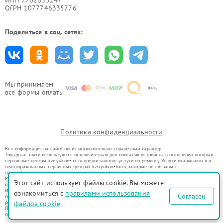
ИНН 7702633247
ОГРН 1077746335776
Поделиться в соц. сетях:
Мы принимаем
все формы оплаты
Политика конфиденциальности
Вся информация на сайте носит исключительно справочный характер.
Товарные знаки используются исключительно для описания устройств, в отношении которых
сервисные центры kzn.yukon-fix.ru предоставляют услуги по ремонту. Услуги оказываются в
неавторизованных сервисных центрах kzn.yukon-fix.ru, которые не связаны с
правообладателями товарных знаков или их официальными представителями.
Ремонт осуществляется для устройств, уже введенных в гражданский оборот в соответствии
Этот сайт использует файлы cookie. Вы можете
со статьей 1487 ГК РФ.
Использование товарных знаков не преследует цели индивидуализации услуг или введения
ознакомиться с
правилами использования
Согласен
потребителей в заблуждение, а служит для информирования о предоставляемых услугах по
ремонту техники указанных брендов.
файлов cookie
Представленная на сайте информация не является публичной офертой, определяемой
положениями Статьи 437(2) Гражданского кодекса РФ