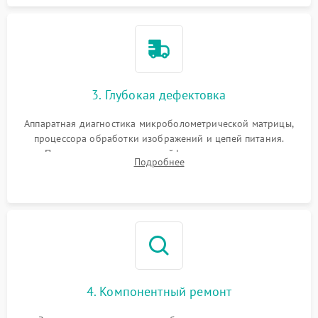
3. Глубокая дефектовка
Аппаратная диагностика микроболометрической матрицы,
процессора обработки изображений и цепей питания.
Проверка целостности шлейфов, модуля памяти и
Подробнее
интерфейсов связи. Выявление сгоревших SMD-компонентов
на плате.
4. Компонентный ремонт