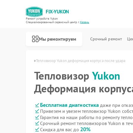
FIX-YUKON
Ремонт устройств Yukon
Специализированный cервисный центр г.
Казань
Мы ремонтируем
Срочный ремонт
Це
оров Yukon в Казани
Тепловизор Yukon деформация корпуса после удара
Тепловизор
Yukon
Деформация корпуса
Ремонт оптических прицелов Yukon
Ремонт прицелов ночного видения Yukon
Ремонт цифровых монокуляров Yukon
Бесплатная диагностика
даже при отказ
Привезем и увезем тепловизор Yukon собс
Гарантия на наши работы по ремонту тепл
Срочный ремонт тепловизоров Yukon в теч
20%
Скидка для вас до