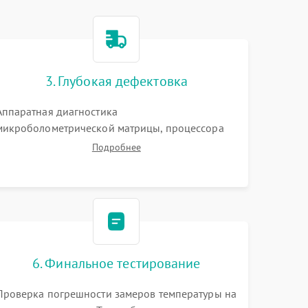
3. Глубокая дефектовка
Аппаратная диагностика
микроболометрической матрицы, процессора
обработки изображений и цепей питания.
Подробнее
Проверка целостности шлейфов, модуля памяти
и интерфейсов связи. Выявление сгоревших
SMD-компонентов на плате.
6. Финальное тестирование
Проверка погрешности замеров температуры на