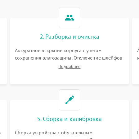
2. Разборка и очистка
Аккуратное вскрытие корпуса с учетом
сохранения влагозащиты. Отключение шлейфов
питания и дисплея. Очистка внутренних плат от
Подробнее
окислов и пыли. Бережная обработка
германиевого объектива специализированными
растворами.
5. Сборка и калибровка
я
Сборка устройства с обязательным