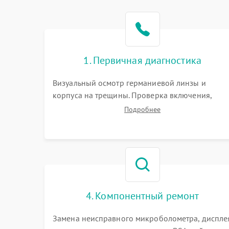
1. Первичная диагностика
Визуальный осмотр германиевой линзы и
корпуса на трещины. Проверка включения,
реакции кнопок и разъемов зарядки. Оценка
Подробнее
вывода тепловой сигнатуры на экран, проверка
базовых функций и считывание системных
ошибок.
4. Компонентный ремонт
Замена неисправного микроболометра, диспле