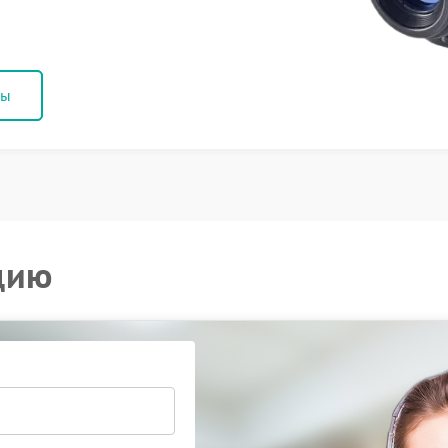
ны
цию