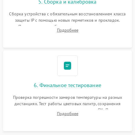
5. Сборка и калибровка
Сборка устройства с обязательным восстановлением класса
защиты IP с помощью новых герметиков и прокладок.
Программная калибровка матрицы по эталонному
Подробнее
абсолютно черному телу для точного измерения температур.
6. Финальное тестирование
Проверка погрешности замеров температуры на разных
дистанциях. Тест работы цветовых палитр, сохранения
термограмм в память и передачи данных на ПК. Проверка
Подробнее
автономности работы и итоговый контроль качества.