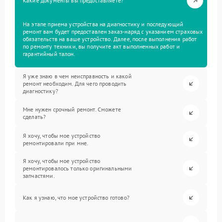
Какие документы вы предоставляете?
На этапе приема устройства на диагностику и последующий
ремонт вам будет предоставлен заказ-наряд с указанием страховых
обязательств на ваше устройство. Далее, после выполнения работ
по ремонту техники, вы получите акт выполненных работ и
гарантийный талон.
Я уже знаю в чем неисправность и какой
ремонт необходим. Для чего проводить
диагностику?
Мне нужен срочный ремонт. Сможете
сделать?
Я хочу, чтобы мое устройство
ремонтировали при мне.
Я хочу, чтобы мое устройство
ремонтировалось только оригинальными
запчастями.
Как я узнаю, что мое устройство готово?