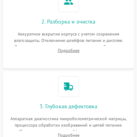
2. Разборка и очистка
Аккуратное вскрытие корпуса с учетом сохранения
влагозащиты. Отключение шлейфов питания и дисплея.
Очистка внутренних плат от окислов и пыли. Бережная
Подробнее
обработка германиевого объектива специализированными
растворами.
3. Глубокая дефектовка
Аппаратная диагностика микроболометрической матрицы,
процессора обработки изображений и цепей питания.
Проверка целостности шлейфов, модуля памяти и
Подробнее