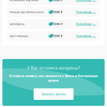
Искажение картинки
3500 ₽
Подробнее →
Электропитание
Низкая чувствительность
3500 ₽
Подробнее →
Измерения
Артефакты
3500 ₽
Подробнее →
Матрица
Шум матрицы
3500 ₽
Подробнее →
Проблемы питания
Температурные проблемы
Сбои коммуникаций и интерфейсов
У Вас остались вопросы?
Программные сбои
Оставьте заявку, мы свяжемся с Вами в ближайшее
время
Проблемы с объективом
Заказать звонок
Экран (дисплей)