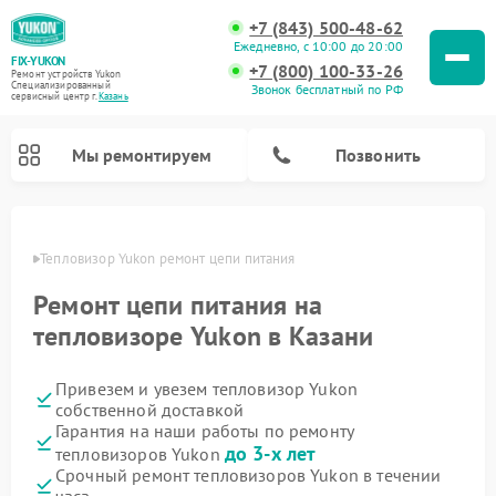
+7 (843) 500-48-62
Ежедневно, с 10:00 до 20:00
FIX-YUKON
+7 (800) 100-33-26
Ремонт устройств Yukon
Специализированный
Звонок бесплатный по РФ
cервисный центр г.
Казань
Мы ремонтируем
Позвонить
азани
Тепловизор Yukon ремонт цепи питания
Ремонт цепи питания на
Ремонт оптических прицелов Yukon
Ремонт прицелов ночного видения Yukon
Ремонт цифровых монокуляров Yukon
тепловизоре Yukon в Казани
Привезем и увезем тепловизор Yukon
собственной доставкой
Гарантия на наши работы по ремонту
до 3-х лет
тепловизоров Yukon
Срочный ремонт тепловизоров Yukon в течении