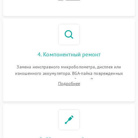
интерфейсов связи. Выявление сгоревших SMD-компонентов
на плате.
4. Компонентный ремонт
Замена неисправного микроболометра, дисплея или
изношенного аккумулятора. BGA-пайка поврежденных
контроллеров на материнской плате. Восстановление
Подробнее
разъемов и кнопок, замена поврежденных элементов
корпуса.