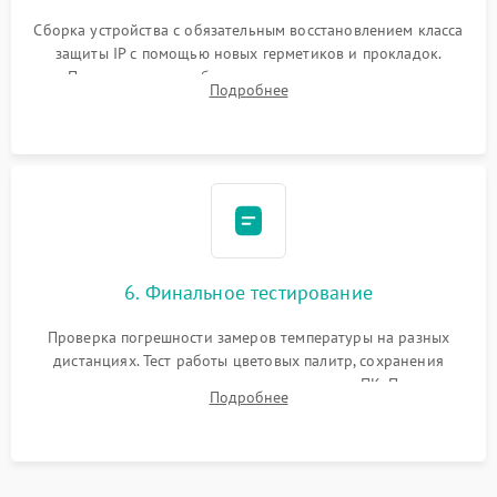
Сборка устройства с обязательным восстановлением класса
защиты IP с помощью новых герметиков и прокладок.
Программная калибровка матрицы по эталонному
Подробнее
абсолютно черному телу для точного измерения температур.
6. Финальное тестирование
Проверка погрешности замеров температуры на разных
дистанциях. Тест работы цветовых палитр, сохранения
термограмм в память и передачи данных на ПК. Проверка
Подробнее
автономности работы и итоговый контроль качества.