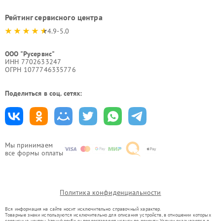
Рейтинг сервисного центра
4.9-5.0
ООО "Русервис"
ИНН 7702633247
ОГРН 1077746335776
Поделиться в соц. сетях:
Мы принимаем
все формы оплаты
Политика конфиденциальности
Вся информация на сайте носит исключительно справочный характер.
Товарные знаки используются исключительно для описания устройств, в отношении которых
сервисные центры kzn.yukon-fix.ru предоставляют услуги по ремонту. Услуги оказываются в