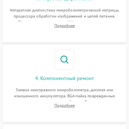
Аппаратная диагностика микроболометрической матрицы,
процессора обработки изображений и цепей питания.
Проверка целостности шлейфов, модуля памяти и
Подробнее
интерфейсов связи. Выявление сгоревших SMD-компонентов
на плате.
4. Компонентный ремонт
Замена неисправного микроболометра, дисплея или
изношенного аккумулятора. BGA-пайка поврежденных
контроллеров на материнской плате. Восстановление
Подробнее
разъемов и кнопок, замена поврежденных элементов
корпуса.