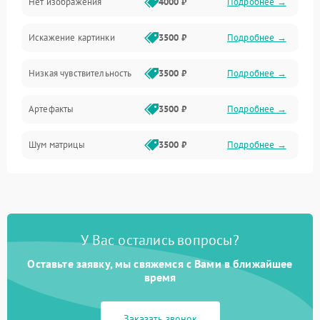
Нет изображения
4000 ₽
Подробнее →
Программные ошибки
Искажение картинки
3500 ₽
Подробнее →
Электропитание
Низкая чувствительность
3500 ₽
Подробнее →
Измерения
Артефакты
3500 ₽
Подробнее →
Матрица
Шум матрицы
3500 ₽
Подробнее →
Проблемы питания
Температурные проблемы
Сбои коммуникаций и интерфейсов
У Вас остались вопросы?
Программные сбои
Оставьте заявку, мы свяжемся с Вами в ближайшее
время
Проблемы с объективом
Заказать звонок