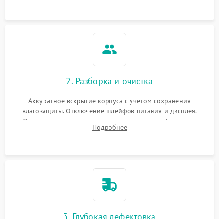
ошибок.
2. Разборка и очистка
Аккуратное вскрытие корпуса с учетом сохранения
влагозащиты. Отключение шлейфов питания и дисплея.
Очистка внутренних плат от окислов и пыли. Бережная
Подробнее
обработка германиевого объектива специализированными
растворами.
3. Глубокая дефектовка