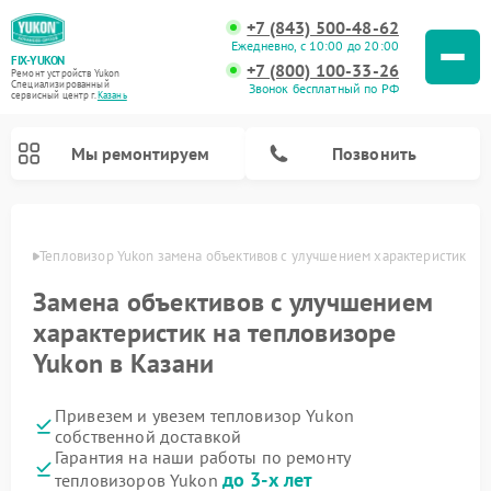
+7 (843) 500-48-62
Ежедневно, с 10:00 до 20:00
FIX-YUKON
+7 (800) 100-33-26
Ремонт устройств Yukon
Специализированный
Звонок бесплатный по РФ
cервисный центр г.
Казань
Мы ремонтируем
Позвонить
азани
Тепловизор Yukon замена объективов с улучшением характеристик
Замена объективов с улучшением
Ремонт оптических прицелов Yukon
Ремонт прицелов ночного видения Yukon
Ремонт цифровых монокуляров Yukon
характеристик на тепловизоре
Yukon в Казани
Привезем и увезем тепловизор Yukon
собственной доставкой
Гарантия на наши работы по ремонту
до 3-х лет
тепловизоров Yukon